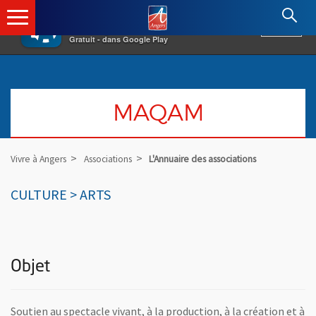
×
Angers.fr : Retour à l'accueil
AF
Vivre à Angers
VOIR
Ville d'Angers
Gratuit - dans Google Play
MAQAM
Vivre à Angers
Associations
L'Annuaire des associations
CULTURE > ARTS
Objet
Soutien au spectacle vivant, à la production, à la création et à