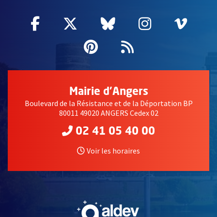
Facebook
, Ouvre une nouvelle fenêtre
Twitter
, Ouvre une nouvelle fe
Bluesky
, Ouvre une nouv
Instagram
, Ouvre un
Vime
, Ouv
Pinterest
, Ouvre une nouvell
Flux RSS
Mairie d'Angers
Boulevard de la Résistance et de la Déportation BP
80011 49020 ANGERS Cedex 02
02 41 05 40 00
Voir les horaires
, Ouvre une nouvelle fe