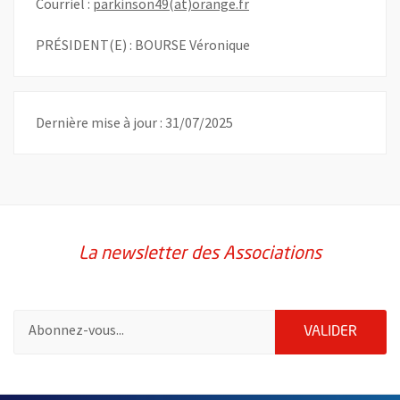
, Ouvre une nouvelle fen
Courriel :
parkinson49(at)orange.fr
PRÉSIDENT(E) : BOURSE Véronique
Dernière mise à jour : 31/07/2025
La newsletter des Associations
Pour vous inscrire à la lettre d'information des associations de 
ENVOY
VALIDER
51985