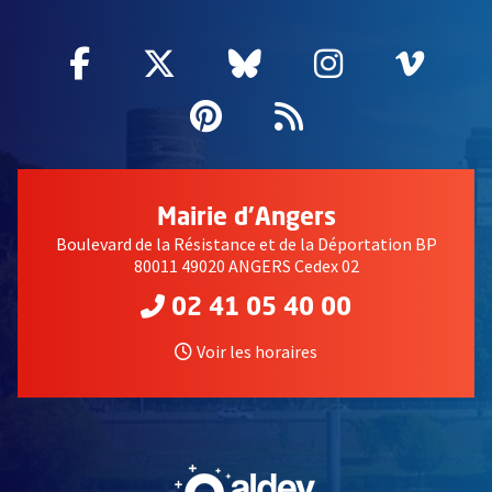
Facebook
, Ouvre une nouvelle fenêtre
Twitter
, Ouvre une nouvelle fe
Bluesky
, Ouvre une nouv
Instagram
, Ouvre un
Vime
, Ouv
Pinterest
, Ouvre une nouvell
Flux RSS
Mairie d'Angers
Boulevard de la Résistance et de la Déportation BP
80011 49020 ANGERS Cedex 02
02 41 05 40 00
Voir les horaires
, Ouvre une nouvelle fe