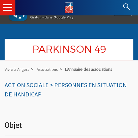
×
Angers.fr : Retour à l'accueil
AF
Vivre à Angers
VOIR
Ville d'Angers
Gratuit - dans Google Play
PARKINSON 49
Vivre à Angers
Associations
L'Annuaire des associations
ACTION SOCIALE > PERSONNES EN SITUATION
DE HANDICAP
Objet