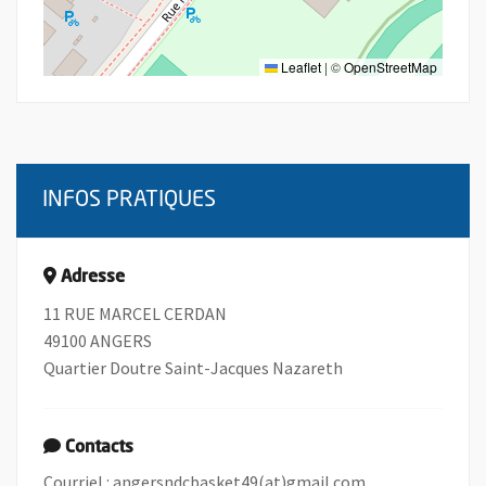
Leaflet
|
©
OpenStreetMap
INFOS PRATIQUES
Adresse
11 RUE MARCEL CERDAN
49100 ANGERS
Quartier Doutre Saint-Jacques Nazareth
Contacts
, Ouvre une nouv
Courriel :
angersndcbasket49(at)gmail.com