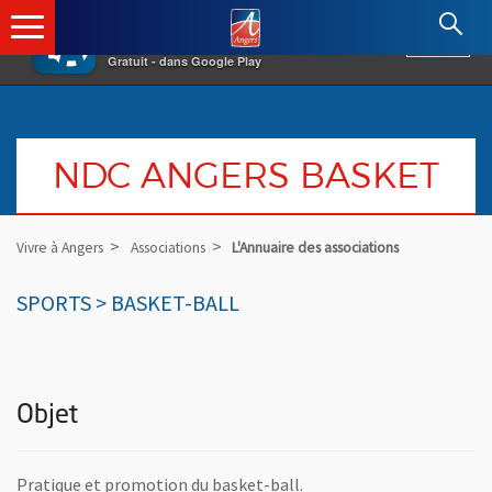
×
Angers.fr : Retour à l'accueil
AF
Vivre à Angers
VOIR
Ville d'Angers
Gratuit - dans Google Play
NDC ANGERS BASKET
Vivre à Angers
Associations
L'Annuaire des associations
SPORTS > BASKET-BALL
Objet
Pratique et promotion du basket-ball.