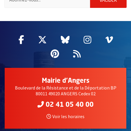
ENVOY
VALIDER
51985
Facebook
, Ouvre une nouvelle fenêtre
Twitter
, Ouvre une nouvelle fe
Bluesky
, Ouvre une nouv
Instagram
, Ouvre un
Vime
, Ouv
Pinterest
, Ouvre une nouvell
Flux RSS
Mairie d'Angers
Boulevard de la Résistance et de la Déportation BP
80011 49020 ANGERS Cedex 02
02 41 05 40 00
Voir les horaires