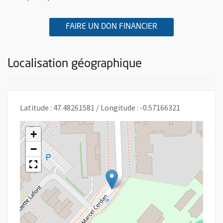
A L'ASSOCIATION
, OUVRE UNE NOU
FAIRE UN DON FINANCIER
Localisation géographique
Latitude : 47.48261581 / Longitude : -0.57166321
+
−