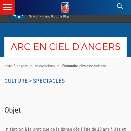
×
Angers.fr : Retour à l'accueil
AF
Vivre à Angers
VOIR
Ville d'Angers
Gratuit - dans Google Play
ARC EN CIEL D'ANGERS
Vivre à Angers
Associations
L'Annuaire des associations
CULTURE > SPECTACLES
Objet
Initiation à la pratique de la danse dès l'âge de 10 ans filles et