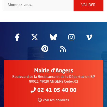
Pour vous inscrire à la lettre d'information des associations de 
ENVOY
VALIDER
51985
Facebook
, Ouvre une nouvelle fenêtre
Twitter
, Ouvre une nouvelle fe
Bluesky
, Ouvre une nouv
Instagram
, Ouvre un
Vime
, Ouv
Pinterest
, Ouvre une nouvell
Flux RSS
Mairie d'Angers
Boulevard de la Résistance et de la Déportation BP
80011 49020 ANGERS Cedex 02
02 41 05 40 00
Voir les horaires