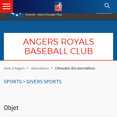
×
Angers.fr : Retour à l'accueil
AF
Vivre à Angers
VOIR
Ville d'Angers
Gratuit - dans Google Play
ANGERS ROYALS
BASEBALL CLUB
Vivre à Angers
Associations
L'Annuaire des associations
SPORTS > DIVERS SPORTS
Objet