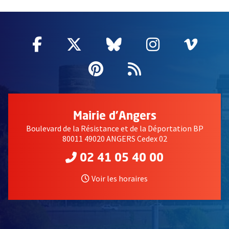
51985
Facebook
, Ouvre une nouvelle fenêtre
Twitter
, Ouvre une nouvelle fe
Bluesky
, Ouvre une nouv
Instagram
, Ouvre un
Vime
, Ouv
Pinterest
, Ouvre une nouvell
Flux RSS
Mairie d'Angers
Boulevard de la Résistance et de la Déportation BP
80011 49020 ANGERS Cedex 02
02 41 05 40 00
Voir les horaires