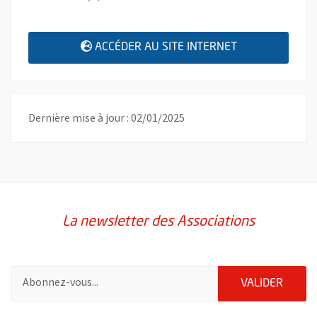
, OUVRE UNE N
ACCÉDER AU SITE INTERNET
Dernière mise à jour : 02/01/2025
La newsletter des Associations
Pour vous inscrire à la lettre d'information des associations de 
ENVOY
VALIDER