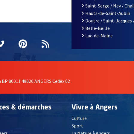
Saint-Serge / Ney / Cha
Hauts-de-Saint-Aubin
Doutre / Saint-Jacques 
Belle-Beille
Lac-de-Maine
nêtre
elle fenêtre
e nouvelle fenêtre
agram
vre une nouvelle fenêtre
Vimeo
, Ouvre une nouvelle fenêtre
Pinterest
, Ouvre une nouvelle fenêtre
Flux RSS
on BP 80011 49020 ANGERS Cedex 02
ices & démarches
Vivre à Angers
Culture
é
Sport
, Ouvre une nouvelle fenêtre
gers
La Nature à Angers