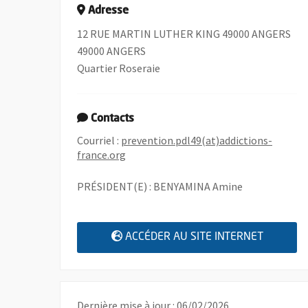
Adresse
12 RUE MARTIN LUTHER KING 49000 ANGERS
49000 ANGERS
Quartier Roseraie
Contacts
Courriel :
prevention.pdl49(at)addictions-
, Ouvre une nouvelle fenêtre
france.org
PRÉSIDENT(E) : BENYAMINA Amine
, OUVRE
ACCÉDER AU SITE INTERNET
Dernière mise à jour : 06/02/2026