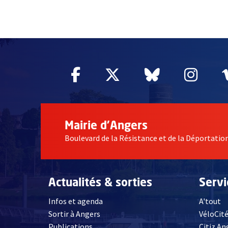
51985
Facebook
, Ouvre une nouvelle fe
Twitter
, Ouvre une nouv
Bluesky
, Ouvre un
Inst
, Ou
Mairie d'Angers
Boulevard de la Résistance et de la Déportati
Actualités & sorties
Serv
Infos et agenda
A'tout
Sortir à Angers
VéloCit
Publications
Citiz An