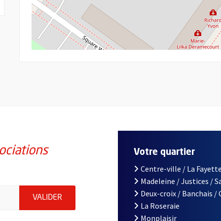
ociations
Votre quartier
Centre-ville / La Fayette
Madeleine / Justices / 
iations de la ville d'Angers, indiquez votre email (champ obligatoi
Deux-croix / Banchais /
ENVOYER MA DEMANDE D'INSCRIPTION À LA L
VALIDER
La Roseraie
Monplaisir