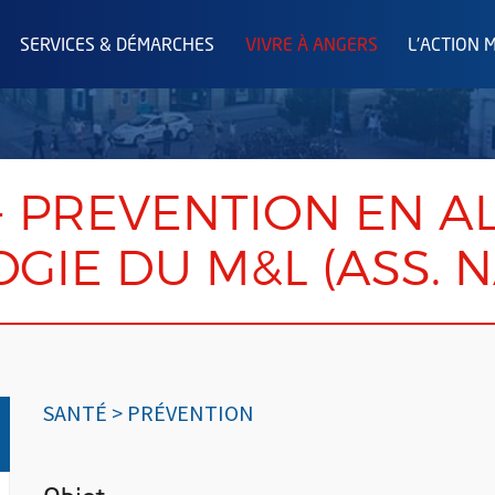
SERVICES & DÉMARCHES
VIVRE À ANGERS
L'ACTION 
- PREVENTION EN A
GIE DU M&L (ASS. 
SANTÉ > PRÉVENTION