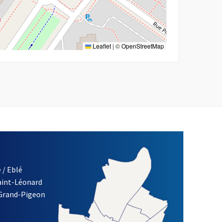
Leaflet
|
©
OpenStreetMap
 / Eblé
Saint-Léonard
re)
 Grand-Pigeon
ETTRE D'INFORMATION DES ASSOCIATIONS DE LA VILLE D'ANG