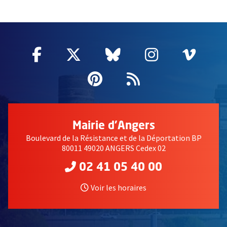
51985
Facebook
, Ouvre une nouvelle fenêtre
Twitter
, Ouvre une nouvelle fe
Bluesky
, Ouvre une nouv
Instagram
, Ouvre un
Vime
, Ouv
Pinterest
, Ouvre une nouvell
Flux RSS
Mairie d'Angers
Boulevard de la Résistance et de la Déportation BP
80011 49020 ANGERS Cedex 02
02 41 05 40 00
Voir les horaires