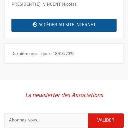
PRÉSIDENT(E) : VINCENT Nicolas
, OUVRE UNE N
ACCÉDER AU SITE INTERNET
Dernière mise à jour : 18/08/2025
La newsletter des Associations
Pour vous inscrire à la lettre d'information des associations de 
ENVOY
VALIDER