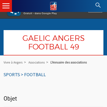
×
Angers.fr : Retour à l'accueil
AF
Vivre à Angers
VOIR
Ville d'Angers
Gratuit - dans Google Play
GAELIC ANGERS
FOOTBALL 49
Vivre à Angers
Associations
L'Annuaire des associations
SPORTS > FOOTBALL
Objet