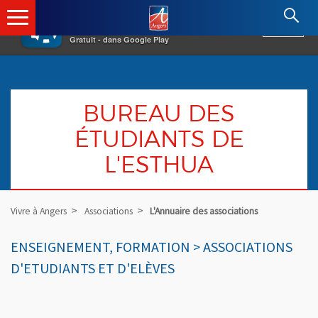
×
Angers.fr : Retour à l'accueil
AF
Vivre à Angers
VOIR
Ville d'Angers
Gratuit - dans Google Play
BUREAU DES
ÉTUDIANTS DE
L'ESTHUA
Vivre à Angers
Associations
L'Annuaire des associations
ENSEIGNEMENT, FORMATION > ASSOCIATIONS
D'ETUDIANTS ET D'ELÈVES