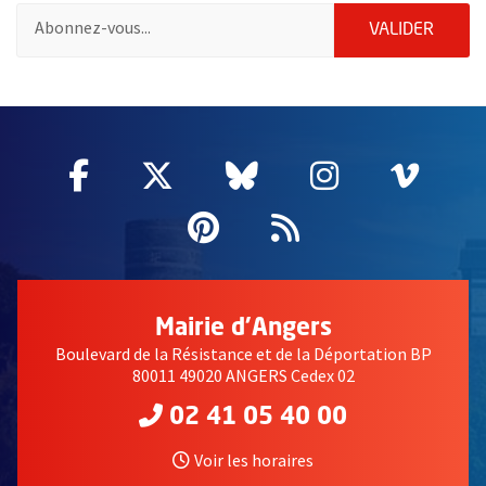
Pour vous inscrire à la lettre d'information des associations de 
ENVOY
VALIDER
51985
Facebook
, Ouvre une nouvelle fenêtre
Twitter
, Ouvre une nouvelle fe
Bluesky
, Ouvre une nouv
Instagram
, Ouvre un
Vime
, Ouv
Pinterest
, Ouvre une nouvell
Flux RSS
Mairie d'Angers
Boulevard de la Résistance et de la Déportation BP
80011 49020 ANGERS Cedex 02
02 41 05 40 00
Voir les horaires