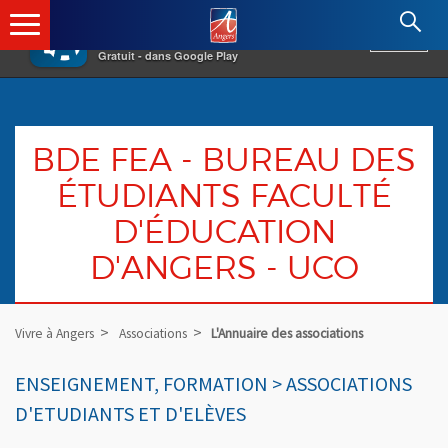
×
Angers.fr : Retour à l'accueil
AF
Vivre à Angers
VOIR
Ville d'Angers
Gratuit - dans Google Play
BDE FEA - BUREAU DES
ÉTUDIANTS FACULTÉ
D'ÉDUCATION
D'ANGERS - UCO
Vivre à Angers
Associations
L'Annuaire des associations
ENSEIGNEMENT, FORMATION > ASSOCIATIONS
D'ETUDIANTS ET D'ELÈVES