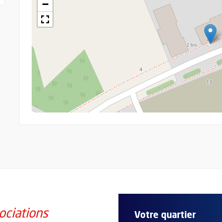
−
ociations
Votre quartier