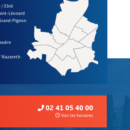
 / Eblé
Saint-Léonard
re)
 Grand-Pigeon
ETTRE D'INFORMATION DES ASSOCIATIONS DE LA VILLE D'ANG
louère
/ Nazareth
02 41 05 40 00
Voir les horaires