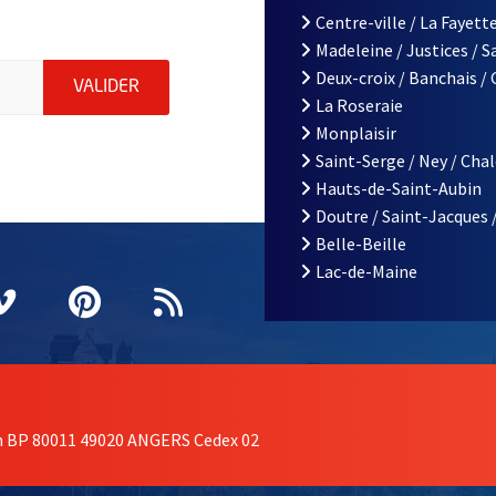
Centre-ville / La Fayette
Madeleine / Justices / 
iations de la ville d'Angers, indiquez votre email (champ obligatoi
Deux-croix / Banchais /
ENVOYER MA DEMANDE D'INSCRIPTION À LA L
VALIDER
La Roseraie
Monplaisir
Saint-Serge / Ney / Cha
Hauts-de-Saint-Aubin
Doutre / Saint-Jacques 
Belle-Beille
Lac-de-Maine
nêtre
elle fenêtre
e nouvelle fenêtre
agram
vre une nouvelle fenêtre
Vimeo
, Ouvre une nouvelle fenêtre
Pinterest
, Ouvre une nouvelle fenêtre
Flux RSS
on BP 80011 49020 ANGERS Cedex 02