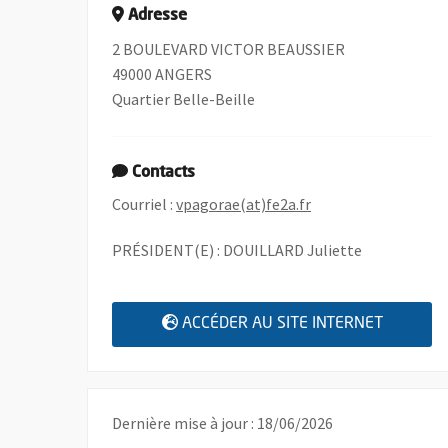
Adresse
2 BOULEVARD VICTOR BEAUSSIER
49000 ANGERS
Quartier Belle-Beille
Contacts
, Ouvre une nouvelle
Courriel :
vpagorae(at)fe2a.fr
PRÉSIDENT(E) : DOUILLARD Juliette
, OUVRE
ACCÉDER AU SITE INTERNET
Dernière mise à jour : 18/06/2026