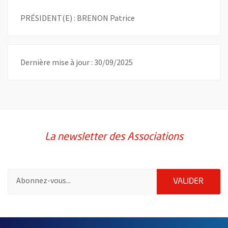
PRÉSIDENT(E) : BRENON Patrice
Dernière mise à jour : 30/09/2025
La newsletter des Associations
Pour vous inscrire à la lettre d'information des associations de 
ENVOY
VALIDER
51985