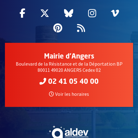
Facebook
, Ouvre une nouvelle fenêtre
Twitter
, Ouvre une nouvelle fe
Bluesky
, Ouvre une nouv
Instagram
, Ouvre un
Vime
, Ouv
Pinterest
, Ouvre une nouvell
Flux RSS
Mairie d'Angers
Boulevard de la Résistance et de la Déportation BP
80011 49020 ANGERS Cedex 02
02 41 05 40 00
Voir les horaires
, Ouvre une nouvelle fe