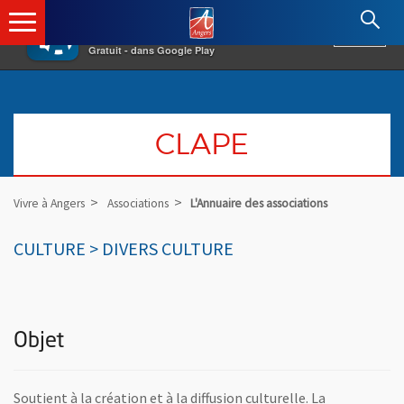
×
Angers.fr : Retour à l'accueil
AF
Vivre à Angers
VOIR
Ville d'Angers
Gratuit - dans Google Play
CLAPE
Vivre à Angers
Associations
L'Annuaire des associations
CULTURE > DIVERS CULTURE
Objet
Soutient à la création et à la diffusion culturelle. La