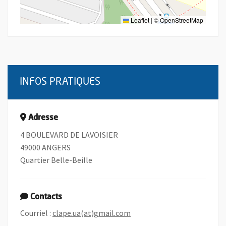
Leaflet
|
©
OpenStreetMap
INFOS PRATIQUES
Adresse
4 BOULEVARD DE LAVOISIER
49000 ANGERS
Quartier Belle-Beille
Contacts
, Ouvre une nouvelle fenêtr
Courriel :
clape.ua(at)gmail.com