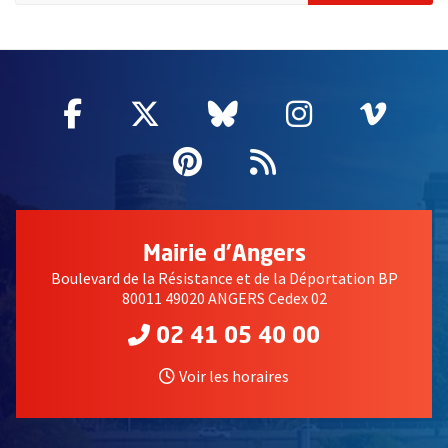
51985
Facebook
, Ouvre une nouvelle fenêtre
Twitter
, Ouvre une nouvelle fe
Bluesky
, Ouvre une nouv
Instagram
, Ouvre un
Vime
, Ouv
Pinterest
, Ouvre une nouvell
Flux RSS
Mairie d'Angers
Boulevard de la Résistance et de la Déportation BP
80011 49020 ANGERS Cedex 02
02 41 05 40 00
Voir les horaires