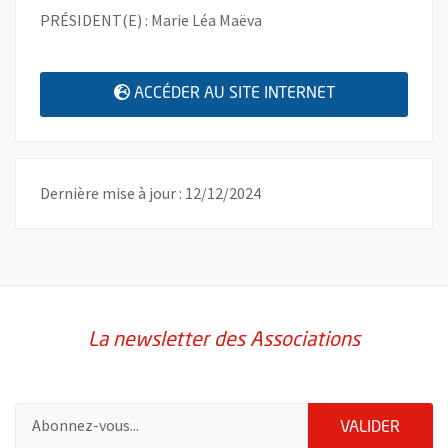
PRÉSIDENT(E) : Marie Léa Maëva
, OUVRE UNE N
ACCÉDER AU SITE INTERNET
Dernière mise à jour : 12/12/2024
La newsletter des Associations
Pour vous inscrire à la lettre d'information des associations de 
ENVOY
VALIDER