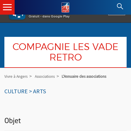
×
Angers.fr : Retour à l'accueil
AF
Vivre à Angers
VOIR
Ville d'Angers
Gratuit - dans Google Play
COMPAGNIE LES VADE
RETRO
Vivre à Angers
Associations
L'Annuaire des associations
CULTURE > ARTS
Objet