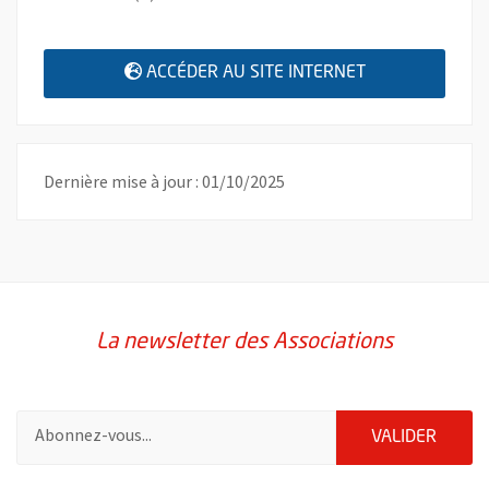
, OUVRE UNE N
ACCÉDER AU SITE INTERNET
Dernière mise à jour : 01/10/2025
La newsletter des Associations
Pour vous inscrire à la lettre d'information des associations de 
ENVOY
VALIDER