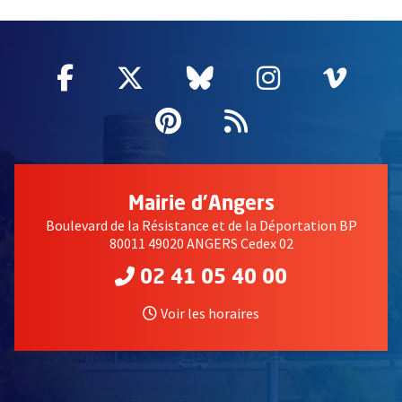
51985
Facebook
, Ouvre une nouvelle fenêtre
Twitter
, Ouvre une nouvelle fe
Bluesky
, Ouvre une nouv
Instagram
, Ouvre un
Vime
, Ouv
Pinterest
, Ouvre une nouvell
Flux RSS
Mairie d'Angers
Boulevard de la Résistance et de la Déportation BP
80011 49020 ANGERS Cedex 02
02 41 05 40 00
Voir les horaires