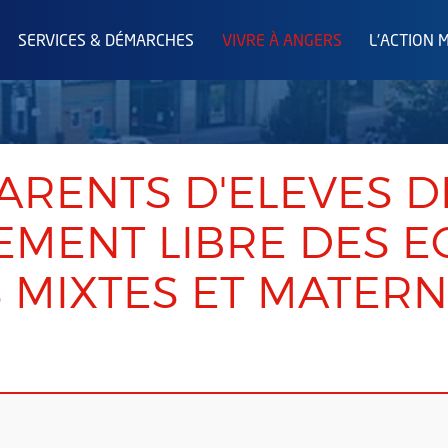
SERVICES & DÉMARCHES
VIVRE À ANGERS
L'ACTION 
PARENTS D'ELEVES D
EMENT LIBRE DES E
 MIXTES ET MATERN