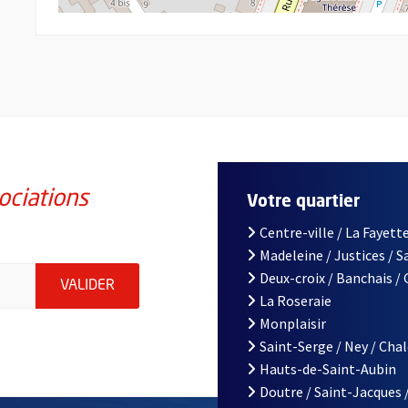
ociations
Votre quartier
Centre-ville / La Fayette
Madeleine / Justices / 
iations de la ville d'Angers, indiquez votre email (champ obligatoi
Deux-croix / Banchais /
ENVOYER MA DEMANDE D'INSCRIPTION À LA L
VALIDER
La Roseraie
Monplaisir
Saint-Serge / Ney / Cha
Hauts-de-Saint-Aubin
Doutre / Saint-Jacques 