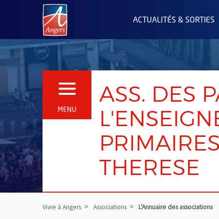
Angers.fr : Retour à l'accueil
ACTUALITÉS & SORTIES
ASS. DES 
OUVRIR LE MENU
L'ENSEIGN
MENU
PRIMAIRES
THERESE
Vivre à Angers
Associations
L'Annuaire des associations