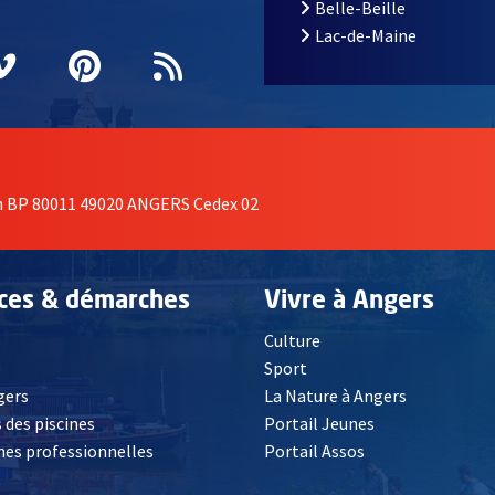
Belle-Beille
Lac-de-Maine
nêtre
elle fenêtre
e nouvelle fenêtre
agram
vre une nouvelle fenêtre
Vimeo
, Ouvre une nouvelle fenêtre
Pinterest
, Ouvre une nouvelle fenêtre
Flux RSS
on BP 80011 49020 ANGERS Cedex 02
ices & démarches
Vivre à Angers
Culture
é
Sport
, Ouvre une nouvelle fenêtre
gers
La Nature à Angers
 des piscines
Portail Jeunes
es professionnelles
Portail Assos