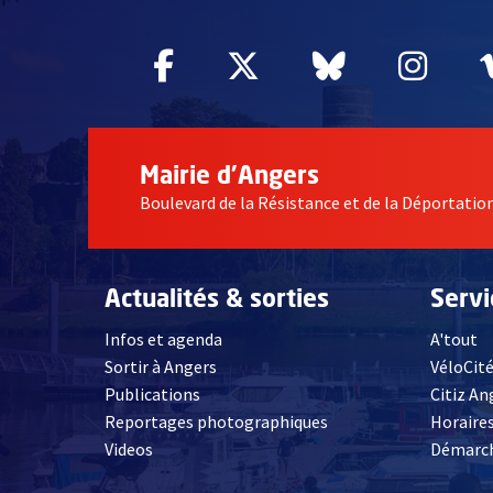
Facebook
, Ouvre une nouvelle fe
Twitter
, Ouvre une nouv
Bluesky
, Ouvre un
Inst
, Ou
Mairie d'Angers
Boulevard de la Résistance et de la Déportati
Actualités & sorties
Serv
Infos et agenda
A'tout
Sortir à Angers
VéloCit
Publications
Citiz An
Reportages photographiques
Horaires
, Ouvre une nouvelle fenêtre
Videos
Démarch