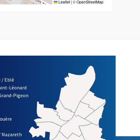
Leaflet
|
©
OpenStreetMap
 / Eblé
Saint-Léonard
re)
 Grand-Pigeon
ETTRE D'INFORMATION DES ASSOCIATIONS DE LA VILLE D'ANG
louère
/ Nazareth