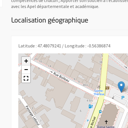
compétences de chacun ; Apporter son soutien à l’établiss
avec les Apel départementale et académique.
Localisation géographique
Latitude : 47.48079241 / Longitude : -0.56386874
+
−