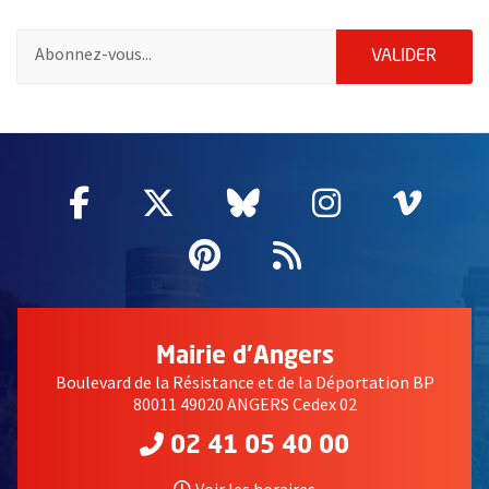
Pour vous inscrire à la lettre d'information des associations de 
ENVOY
VALIDER
51985
Facebook
, Ouvre une nouvelle fenêtre
Twitter
, Ouvre une nouvelle fe
Bluesky
, Ouvre une nouv
Instagram
, Ouvre un
Vime
, Ouv
Pinterest
, Ouvre une nouvell
Flux RSS
Mairie d'Angers
Boulevard de la Résistance et de la Déportation BP
80011 49020 ANGERS Cedex 02
02 41 05 40 00
Voir les horaires