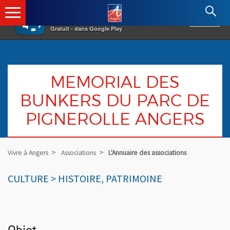
×
Angers.fr : Retour à l'accueil
AF
Vivre à Angers
VOIR
Ville d'Angers
Gratuit - dans Google Play
MEMORIAL DES
BUNKERS DU PARC DE
PIGNEROLLE ANGERS
Vivre à Angers
Associations
L'Annuaire des associations
CULTURE > HISTOIRE, PATRIMOINE