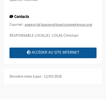
Contacts
, Ouvre 
Courriel :
angers(at)passerellesetcompetences.org
RESPONSABLE LOCAL(E) : COLAS Christian
, OUVRE UNE N
ACCÉDER AU SITE INTERNET
Dernière mise à jour : 12/03/2026