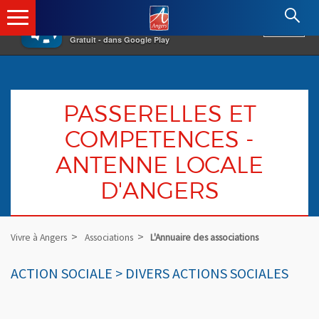
×
Angers.fr : Retour à l'accueil
AF
Vivre à Angers
VOIR
Ville d'Angers
Gratuit - dans Google Play
PASSERELLES ET
COMPETENCES -
ANTENNE LOCALE
D'ANGERS
Vivre à Angers
Associations
L'Annuaire des associations
ACTION SOCIALE > DIVERS ACTIONS SOCIALES