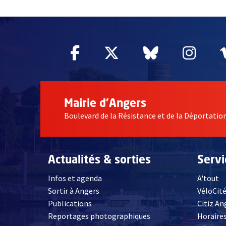
51985
Facebook
, Ouvre une nouvelle fe
Twitter
, Ouvre une nouv
Bluesky
, Ouvre un
Inst
, Ou
Mairie d'Angers
Boulevard de la Résistance et de la Déportati
Actualités & sorties
Serv
Infos et agenda
A'tout
Sortir à Angers
VéloCit
Publications
Citiz An
Reportages photographiques
Horaires