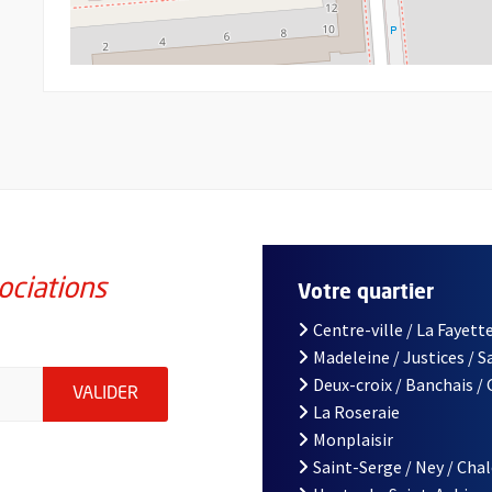
ociations
Votre quartier
Centre-ville / La Fayette
Madeleine / Justices / 
iations de la ville d'Angers, indiquez votre email (champ obligatoi
Deux-croix / Banchais /
ENVOYER MA DEMANDE D'INSCRIPTION À LA L
VALIDER
La Roseraie
Monplaisir
Saint-Serge / Ney / Cha