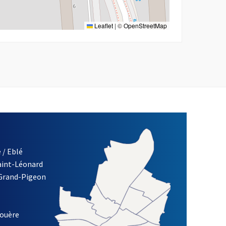
Leaflet
|
©
OpenStreetMap
 / Eblé
Saint-Léonard
re)
 Grand-Pigeon
ETTRE D'INFORMATION DES ASSOCIATIONS DE LA VILLE D'ANG
louère