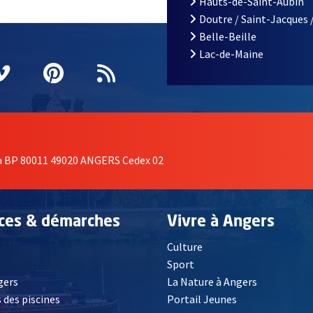
Hauts-de-Saint-Aubin
Doutre / Saint-Jacques 
Belle-Beille
Lac-de-Maine
nêtre
elle fenêtre
e nouvelle fenêtre
agram
vre une nouvelle fenêtre
Vimeo
, Ouvre une nouvelle fenêtre
Pinterest
, Ouvre une nouvelle fenêtre
Flux RSS
on BP 80011 49020 ANGERS Cedex 02
ices & démarches
Vivre à Angers
Culture
é
Sport
, Ouvre une nouvelle fenêtre
gers
La Nature à Angers
 des piscines
Portail Jeunes