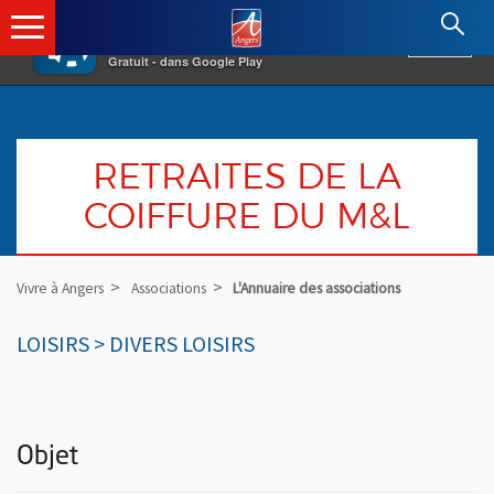
×
Angers.fr : Retour à l'accueil
AF
Vivre à Angers
VOIR
Ville d'Angers
Gratuit - dans Google Play
RETRAITES DE LA
COIFFURE DU M&L
Vivre à Angers
Associations
L'Annuaire des associations
LOISIRS > DIVERS LOISIRS
Objet