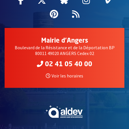
Pinterest
, Ouvre une nouvell
Flux RSS
Mairie d'Angers
Boulevard de la Résistance et de la Déportation BP
80011 49020 ANGERS Cedex 02
02 41 05 40 00
Voir les horaires
, Ouvre une nouvelle fe
, Ouvre une nouvelle fe