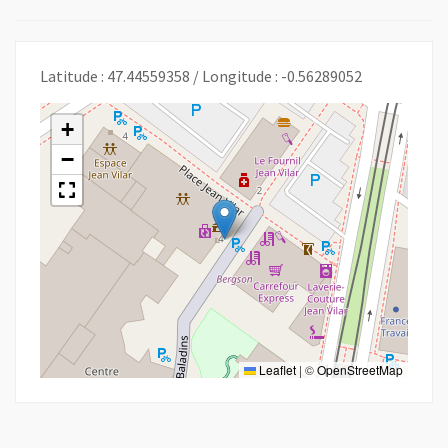
Latitude : 47.44559358 / Longitude : -0.56289052
+
−
Leaflet
|
©
OpenStreetMap