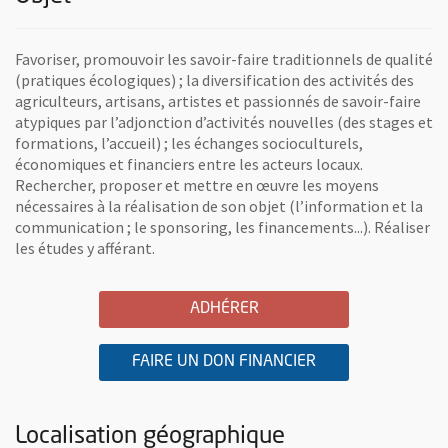
Favoriser, promouvoir les savoir-faire traditionnels de qualité
(pratiques écologiques) ; la diversification des activités des
agriculteurs, artisans, artistes et passionnés de savoir-faire
atypiques par l’adjonction d’activités nouvelles (des stages et
formations, l’accueil) ; les échanges socioculturels,
économiques et financiers entre les acteurs locaux.
Rechercher, proposer et mettre en œuvre les moyens
nécessaires à la réalisation de son objet (l’information et la
communication ; le sponsoring, les financements...). Réaliser
les études y afférant.
A L'ASSOCIATION ECO FOR
, OUVRE UNE NOUVELLE 
ADHÉRER
A L'ASSOCIATION 
, OUVRE UNE NOU
FAIRE UN DON FINANCIER
Localisation géographique