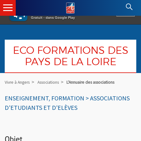
×
Angers.fr : Retour à l'accueil
AF
Vivre à Angers
VOIR
Ville d'Angers
Gratuit - dans Google Play
ECO FORMATIONS DES
PAYS DE LA LOIRE
Vivre à Angers
Associations
L'Annuaire des associations
ENSEIGNEMENT, FORMATION > ASSOCIATIONS
D'ETUDIANTS ET D'ELÈVES
Objet