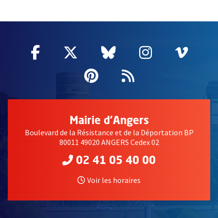
51985
Facebook
, Ouvre une nouvelle fenêtre
Twitter
, Ouvre une nouvelle fe
Bluesky
, Ouvre une nouv
Instagram
, Ouvre un
Vime
, Ouv
Pinterest
, Ouvre une nouvell
Flux RSS
Mairie d'Angers
Boulevard de la Résistance et de la Déportation BP
80011 49020 ANGERS Cedex 02
02 41 05 40 00
Voir les horaires