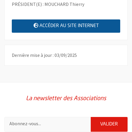
PRÉSIDENT(E) : MOUCHARD Thierry
, OUVRE UNE N
ACCÉDER AU SITE INTERNET
Dernière mise à jour : 03/09/2025
La newsletter des Associations
Pour vous inscrire à la lettre d'information des associations de 
ENVOY
VALIDER