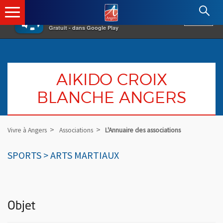
×
Angers.fr : Retour à l'accueil
AF
Vivre à Angers
VOIR
Ville d'Angers
Gratuit - dans Google Play
AIKIDO CROIX
BLANCHE ANGERS
Vivre à Angers
Associations
L'Annuaire des associations
SPORTS > ARTS MARTIAUX
Objet