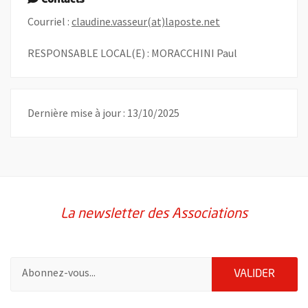
, Ouvre une nouvel
Courriel :
claudine.vasseur(at)laposte.net
RESPONSABLE LOCAL(E) : MORACCHINI Paul
Dernière mise à jour : 13/10/2025
La newsletter des Associations
Pour vous inscrire à la lettre d'information des associations de 
ENVOY
VALIDER