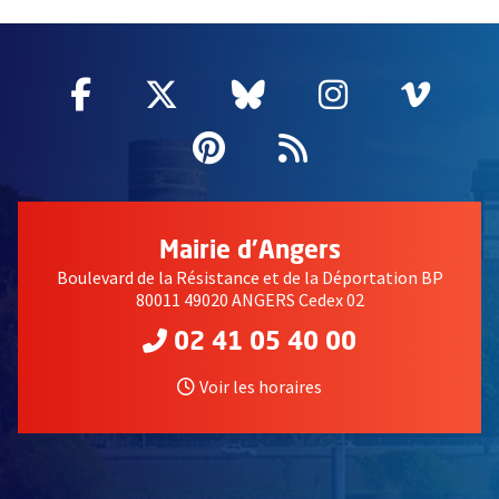
51985
Facebook
, Ouvre une nouvelle fenêtre
Twitter
, Ouvre une nouvelle fe
Bluesky
, Ouvre une nouv
Instagram
, Ouvre un
Vime
, Ouv
Pinterest
, Ouvre une nouvell
Flux RSS
Mairie d'Angers
Boulevard de la Résistance et de la Déportation BP
80011 49020 ANGERS Cedex 02
02 41 05 40 00
Voir les horaires