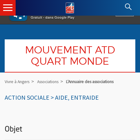
×
Angers.fr : Retour à l'accueil
AF
Vivre à Angers
VOIR
Ville d'Angers
Gratuit - dans Google Play
MOUVEMENT ATD
QUART MONDE
Vivre à Angers
Associations
L'Annuaire des associations
ACTION SOCIALE > AIDE, ENTRAIDE
Objet