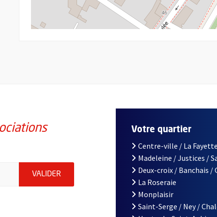
ociations
Votre quartier
Centre-ville / La Fayette
Madeleine / Justices / 
iations de la ville d'Angers, indiquez votre email (champ obligatoi
Deux-croix / Banchais /
ENVOYER MA DEMANDE D'INSCRIPTION À LA L
VALIDER
La Roseraie
Monplaisir
Saint-Serge / Ney / Cha