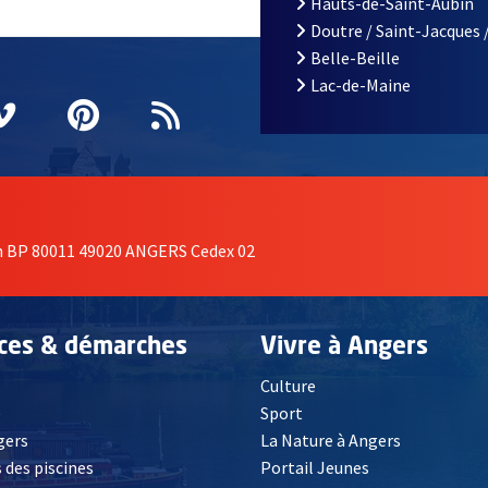
Hauts-de-Saint-Aubin
Doutre / Saint-Jacques 
Belle-Beille
Lac-de-Maine
nêtre
elle fenêtre
e nouvelle fenêtre
agram
vre une nouvelle fenêtre
Vimeo
, Ouvre une nouvelle fenêtre
Pinterest
, Ouvre une nouvelle fenêtre
Flux RSS
on BP 80011 49020 ANGERS Cedex 02
ices & démarches
Vivre à Angers
Culture
é
Sport
, Ouvre une nouvelle fenêtre
gers
La Nature à Angers
 des piscines
Portail Jeunes