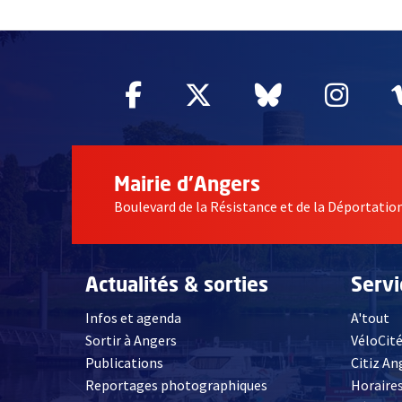
51985
Facebook
, Ouvre une nouvelle fe
Twitter
, Ouvre une nouv
Bluesky
, Ouvre un
Inst
, Ou
Mairie d'Angers
Boulevard de la Résistance et de la Déportati
Actualités & sorties
Serv
Infos et agenda
A'tout
Sortir à Angers
VéloCit
Publications
Citiz An
Reportages photographiques
Horaires