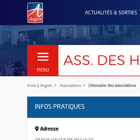
Angers.fr : Retour à l'accueil
ACTUALITÉS & SORTIES
ASS. DES 
OUVRIR LE MENU
MENU
Vivre à Angers
Associations
L'Annuaire des associations
INFOS PRATIQUES
Adresse
39 RUE HAUTE DE RECULEE