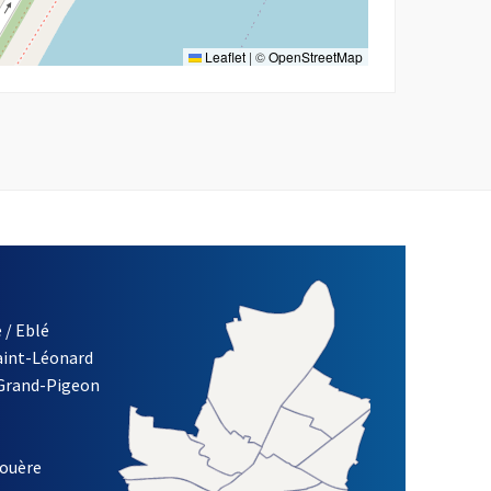
Leaflet
|
©
OpenStreetMap
 / Eblé
Saint-Léonard
re)
 Grand-Pigeon
ETTRE D'INFORMATION DES ASSOCIATIONS DE LA VILLE D'ANG
louère