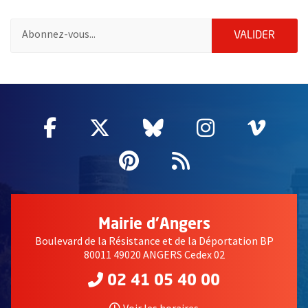
Pour vous inscrire à la lettre d'information des associations de 
ENVOY
VALIDER
51985
Facebook
, Ouvre une nouvelle fenêtre
Twitter
, Ouvre une nouvelle fe
Bluesky
, Ouvre une nouv
Instagram
, Ouvre un
Vime
, Ouv
Pinterest
, Ouvre une nouvell
Flux RSS
Mairie d'Angers
Boulevard de la Résistance et de la Déportation BP
80011 49020 ANGERS Cedex 02
02 41 05 40 00
Voir les horaires