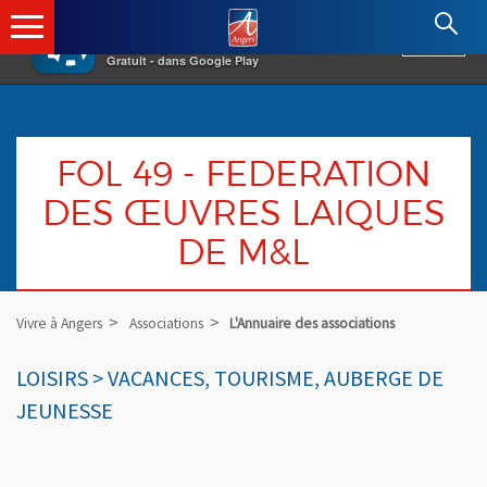
×
Angers.fr : Retour à l'accueil
AF
Vivre à Angers
VOIR
Ville d'Angers
Gratuit - dans Google Play
FOL 49 - FEDERATION
DES ŒUVRES LAIQUES
DE M&L
Vivre à Angers
Associations
L'Annuaire des associations
LOISIRS > VACANCES, TOURISME, AUBERGE DE
JEUNESSE