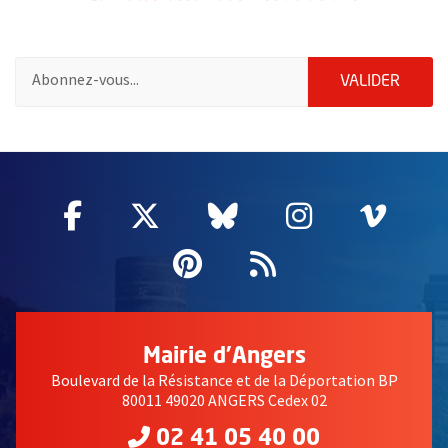
Pour vous inscrire à la lettre d'information des associations de 
ENVOY
VALIDER
51985
Facebook
, Ouvre une nouvelle fenêtre
Twitter
, Ouvre une nouvelle fe
Bluesky
, Ouvre une nouv
Instagram
, Ouvre un
Vime
, Ouv
Pinterest
, Ouvre une nouvell
Flux RSS
Mairie d'Angers
Boulevard de la Résistance et de la Déportation BP
80011 49020 ANGERS Cedex 02
02 41 05 40 00