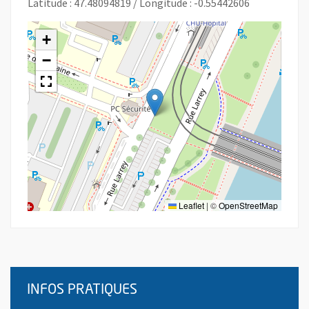
Latitude : 47.48094819 / Longitude : -0.55442606
+
−
Leaflet
|
©
OpenStreetMap
INFOS PRATIQUES