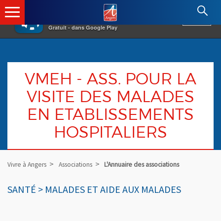
×
Angers.fr : Retour à l'accueil
AF
Vivre à Angers
VOIR
Ville d'Angers
Gratuit - dans Google Play
VMEH - ASS. POUR LA
VISITE DES MALADES
EN ETABLISSEMENTS
HOSPITALIERS
Vivre à Angers
Associations
L'Annuaire des associations
SANTÉ > MALADES ET AIDE AUX MALADES