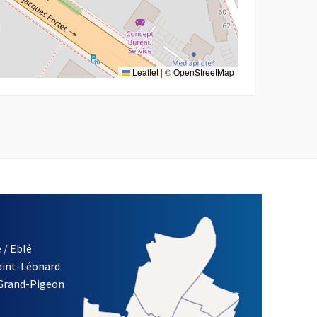
Leaflet
|
©
OpenStreetMap
 / Eblé
Saint-Léonard
re)
 Grand-Pigeon
ETTRE D'INFORMATION DES ASSOCIATIONS DE LA VILLE D'ANG