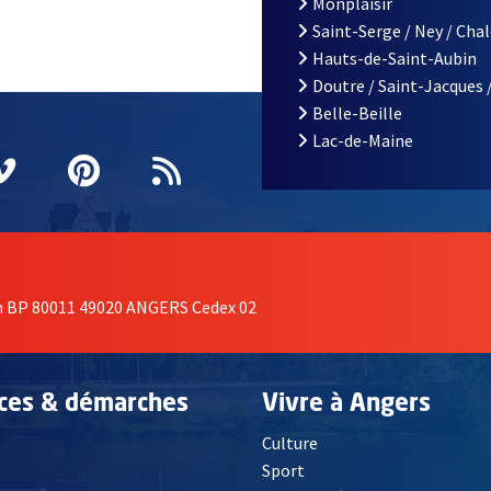
Monplaisir
Saint-Serge / Ney / Cha
Hauts-de-Saint-Aubin
Doutre / Saint-Jacques 
Belle-Beille
Lac-de-Maine
nêtre
elle fenêtre
e nouvelle fenêtre
agram
vre une nouvelle fenêtre
Vimeo
, Ouvre une nouvelle fenêtre
Pinterest
, Ouvre une nouvelle fenêtre
Flux RSS
on BP 80011 49020 ANGERS Cedex 02
ices & démarches
Vivre à Angers
Culture
é
Sport