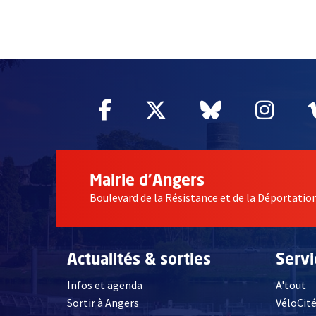
51985
Facebook
, Ouvre une nouvelle fe
Twitter
, Ouvre une nouv
Bluesky
, Ouvre un
Inst
, Ou
Mairie d'Angers
Boulevard de la Résistance et de la Déportati
Actualités & sorties
Serv
Infos et agenda
A'tout
Sortir à Angers
VéloCit