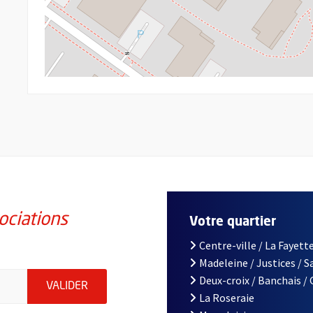
ociations
Votre quartier
Centre-ville / La Fayette
Madeleine / Justices / 
iations de la ville d'Angers, indiquez votre email (champ obligatoi
Deux-croix / Banchais /
ENVOYER MA DEMANDE D'INSCRIPTION À LA L
VALIDER
La Roseraie