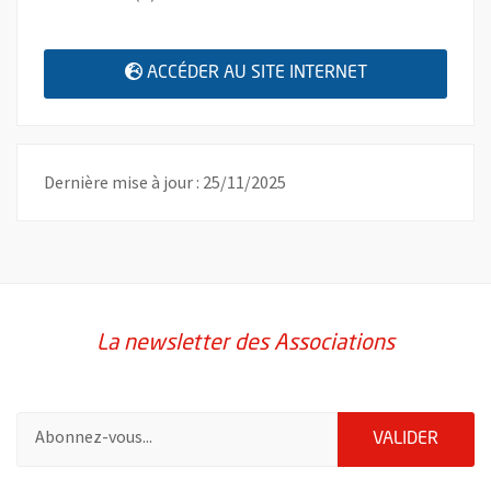
, OUVRE UNE N
ACCÉDER AU SITE INTERNET
Dernière mise à jour : 25/11/2025
La newsletter des Associations
Pour vous inscrire à la lettre d'information des associations de 
ENVOY
VALIDER