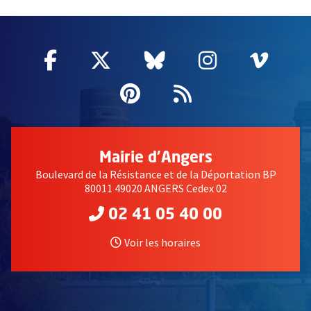
51985
Facebook
, Ouvre une nouvelle fenêtre
Twitter
, Ouvre une nouvelle fe
Bluesky
, Ouvre une nouv
Instagram
, Ouvre un
Vime
, Ouv
Pinterest
, Ouvre une nouvell
Flux RSS
Mairie d'Angers
Boulevard de la Résistance et de la Déportation BP
80011 49020 ANGERS Cedex 02
02 41 05 40 00
Voir les horaires