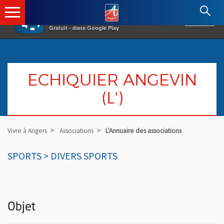
×
Angers.fr : Retour à l'accueil
AF
Vivre à Angers
VOIR
Ville d'Angers
Gratuit - dans Google Play
ECHIQUIER ANGEVIN
(L')
Vivre à Angers
Associations
L'Annuaire des associations
SPORTS > DIVERS SPORTS
Objet