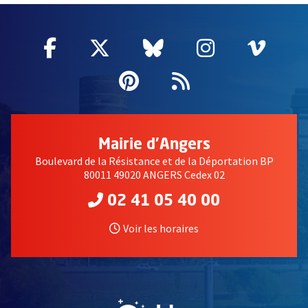
Facebook
, Ouvre une nouvelle fenêtre
Twitter
, Ouvre une nouvelle fe
Bluesky
, Ouvre une nouv
Instagram
, Ouvre un
Vime
, Ouv
Pinterest
, Ouvre une nouvell
Flux RSS
Mairie d'Angers
Boulevard de la Résistance et de la Déportation BP
80011 49020 ANGERS Cedex 02
02 41 05 40 00
Voir les horaires
, Ouvre une nouvelle fe