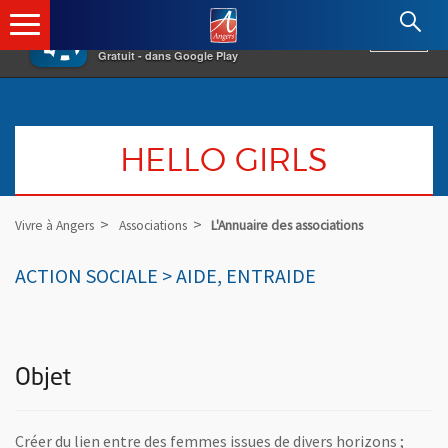
×
Angers.fr : Retour à l'accueil
AF
Vivre à Angers
VOIR
Ville d'Angers
Gratuit - dans Google Play
HELLO GIRLS
Vivre à Angers
Associations
L'Annuaire des associations
ACTION SOCIALE > AIDE, ENTRAIDE
Objet
Créer du lien entre des femmes issues de divers horizons ;