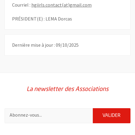
, Ouvre une nouvelle 
Courriel :
hgiirls.contact(at)gmail.com
PRÉSIDENT(E) : LEMA Dorcas
Dernière mise à jour : 09/10/2025
La newsletter des Associations
Pour vous inscrire à la lettre d'information des associations de 
ENVOY
VALIDER
51985