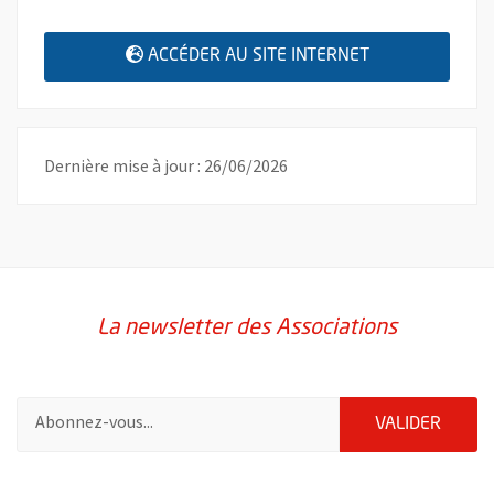
, OUVRE UNE N
ACCÉDER AU SITE INTERNET
Dernière mise à jour : 26/06/2026
La newsletter des Associations
Pour vous inscrire à la lettre d'information des associations de 
ENVOY
VALIDER
51985