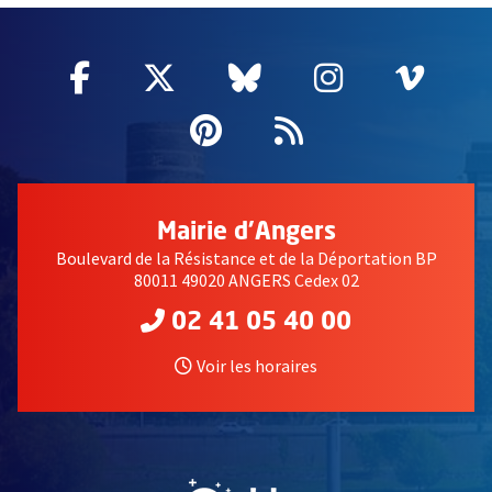
Facebook
, Ouvre une nouvelle fenêtre
Twitter
, Ouvre une nouvelle fe
Bluesky
, Ouvre une nouv
Instagram
, Ouvre un
Vime
, Ouv
Pinterest
, Ouvre une nouvell
Flux RSS
Mairie d'Angers
Boulevard de la Résistance et de la Déportation BP
80011 49020 ANGERS Cedex 02
02 41 05 40 00
Voir les horaires
, Ouvre une nouvelle fe