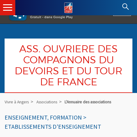
×
Angers.fr : Retour à l'accueil
AF
Vivre à Angers
VOIR
Ville d'Angers
Gratuit - dans Google Play
ASS. OUVRIERE DES
COMPAGNONS DU
DEVOIRS ET DU TOUR
DE FRANCE
Vivre à Angers
Associations
L'Annuaire des associations
ENSEIGNEMENT, FORMATION >
ETABLISSEMENTS D'ENSEIGNEMENT