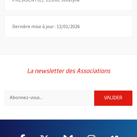
Dernière mise à jour : 12/01/2026
La newsletter des Associations
Pour vous inscrire à la lettre d'information des associations de 
ENVOY
VALIDER
51985