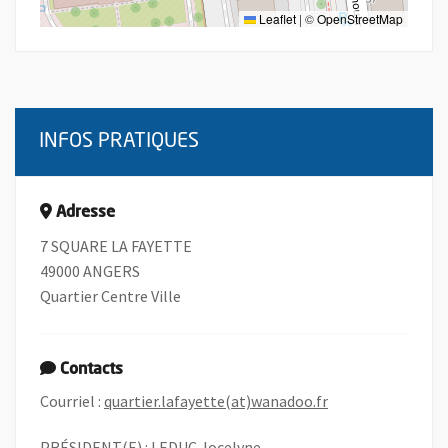
Leaflet
|
©
OpenStreetMap
INFOS PRATIQUES
Adresse
7 SQUARE LA FAYETTE
49000 ANGERS
Quartier Centre Ville
Contacts
, Ouvre une nouve
Courriel :
quartier.lafayette(at)wanadoo.fr
PRÉSIDENT(E) : LEDUC Jocelyne