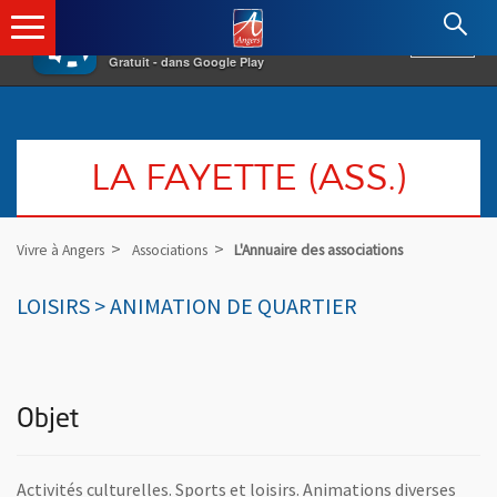
×
Angers.fr : Retour à l'accueil
AF
Vivre à Angers
VOIR
Ville d'Angers
Gratuit - dans Google Play
LA FAYETTE (ASS.)
Vivre à Angers
Associations
L'Annuaire des associations
LOISIRS > ANIMATION DE QUARTIER
Objet
Activités culturelles. Sports et loisirs. Animations diverses