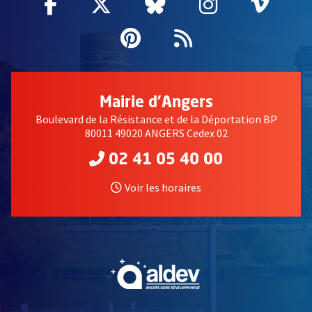
Facebook
, Ouvre une nouvelle fenêtre
Twitter
, Ouvre une nouvelle fe
Bluesky
, Ouvre une nouv
Instagram
, Ouvre un
Vime
, Ouv
Pinterest
, Ouvre une nouvell
Flux RSS
Mairie d'Angers
Boulevard de la Résistance et de la Déportation BP
80011 49020 ANGERS Cedex 02
02 41 05 40 00
Voir les horaires
, Ouvre une nouvelle fe