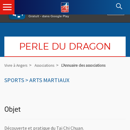
×
Angers.fr : Retour à l'accueil
AF
Vivre à Angers
VOIR
Ville d'Angers
Gratuit - dans Google Play
PERLE DU DRAGON
Vivre à Angers
Associations
L'Annuaire des associations
SPORTS > ARTS MARTIAUX
Objet
Découverte et pratique du Taï Chi Chuan.