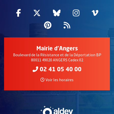
Facebook
, Ouvre une nouvelle fenêtre
Twitter
, Ouvre une nouvelle fe
Bluesky
, Ouvre une nouv
Instagram
, Ouvre un
Vime
, Ouv
Pinterest
, Ouvre une nouvell
Flux RSS
Mairie d'Angers
Boulevard de la Résistance et de la Déportation BP
80011 49020 ANGERS Cedex 02
02 41 05 40 00
Voir les horaires
, Ouvre une nouvelle fe