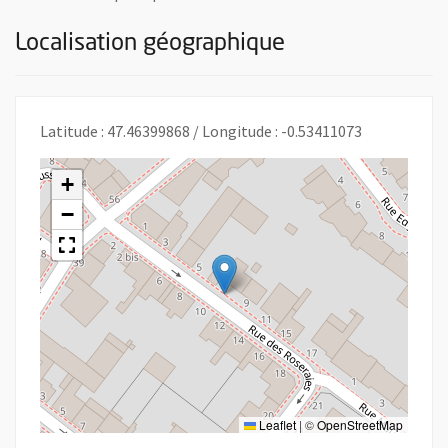
Localisation géographique
Latitude : 47.46399868 / Longitude : -0.53411073
+
−
Leaflet
|
©
OpenStreetMap