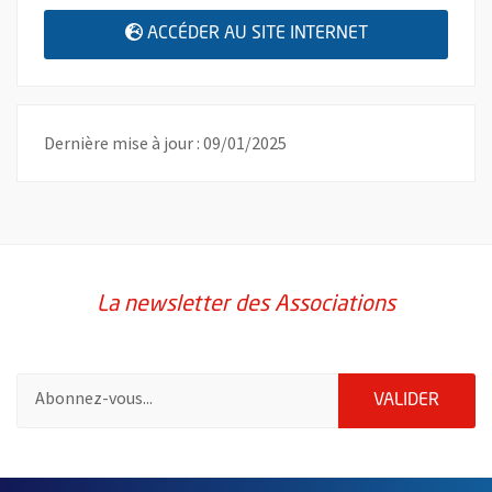
, OUVRE UNE N
ACCÉDER AU SITE INTERNET
Dernière mise à jour : 09/01/2025
La newsletter des Associations
Pour vous inscrire à la lettre d'information des associations de 
ENVOY
VALIDER
51985