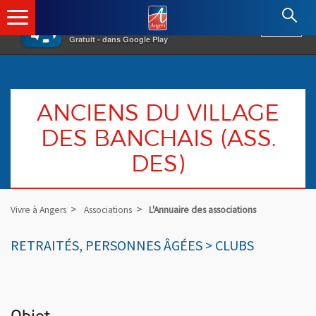
×
Angers.fr : Retour à l'accueil
AF
Vivre à Angers
VOIR
Ville d'Angers
Gratuit - dans Google Play
ANCIENS DU VILLAGE
DES BANCHAIS (ASS.
DES)
Vivre à Angers
Associations
L'Annuaire des associations
RETRAITÉS, PERSONNES ÂGÉES > CLUBS