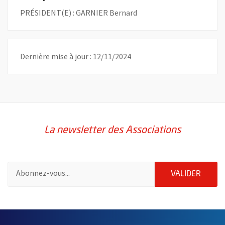
PRÉSIDENT(E) : GARNIER Bernard
Dernière mise à jour : 12/11/2024
La newsletter des Associations
Pour vous inscrire à la lettre d'information des associations de 
ENVOY
VALIDER
51985