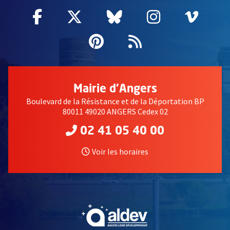
Facebook
, Ouvre une nouvelle fenêtre
Twitter
, Ouvre une nouvelle fe
Bluesky
, Ouvre une nouv
Instagram
, Ouvre un
Vime
, Ouv
Pinterest
, Ouvre une nouvell
Flux RSS
Mairie d'Angers
Boulevard de la Résistance et de la Déportation BP
80011 49020 ANGERS Cedex 02
02 41 05 40 00
Voir les horaires
, Ouvre une nouvelle fe