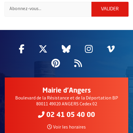
Pour vous inscrire à la lettre d'information des associations de 
ENVOY
VALIDER
51985
Facebook
, Ouvre une nouvelle fenêtre
Twitter
, Ouvre une nouvelle fe
Bluesky
, Ouvre une nouv
Instagram
, Ouvre un
Vime
, Ouv
Pinterest
, Ouvre une nouvell
Flux RSS
Mairie d'Angers
Boulevard de la Résistance et de la Déportation BP
80011 49020 ANGERS Cedex 02
02 41 05 40 00
Voir les horaires