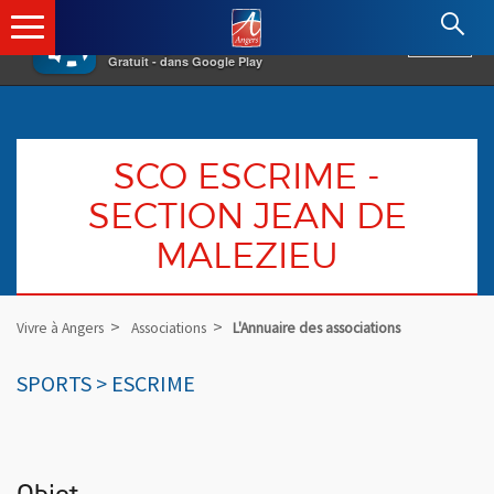
×
Angers.fr : Retour à l'accueil
AF
Vivre à Angers
VOIR
Ville d'Angers
Gratuit - dans Google Play
SCO ESCRIME -
SECTION JEAN DE
MALEZIEU
Vivre à Angers
Associations
L'Annuaire des associations
SPORTS > ESCRIME