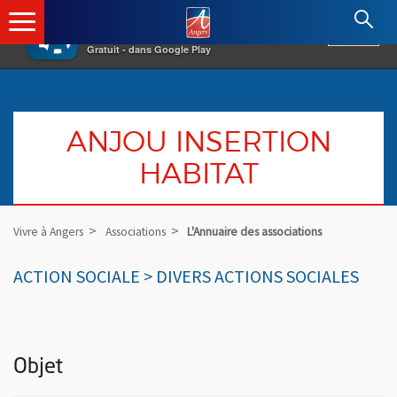
×
Angers.fr : Retour à l'accueil
AF
Vivre à Angers
VOIR
Ville d'Angers
Gratuit - dans Google Play
ANJOU INSERTION
HABITAT
Vivre à Angers
Associations
L'Annuaire des associations
ACTION SOCIALE > DIVERS ACTIONS SOCIALES
Objet