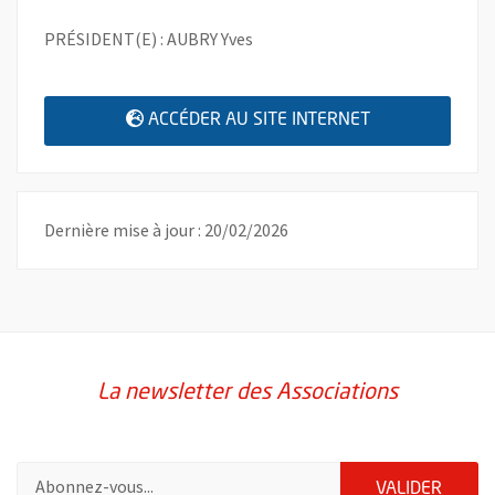
PRÉSIDENT(E) : AUBRY Yves
, OUVRE UNE N
ACCÉDER AU SITE INTERNET
Dernière mise à jour : 20/02/2026
La newsletter des Associations
Pour vous inscrire à la lettre d'information des associations de 
ENVOY
VALIDER