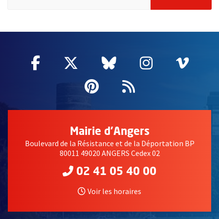
51985
Facebook
, Ouvre une nouvelle fenêtre
Twitter
, Ouvre une nouvelle fe
Bluesky
, Ouvre une nouv
Instagram
, Ouvre un
Vime
, Ouv
Pinterest
, Ouvre une nouvell
Flux RSS
Mairie d'Angers
Boulevard de la Résistance et de la Déportation BP
80011 49020 ANGERS Cedex 02
02 41 05 40 00
Voir les horaires