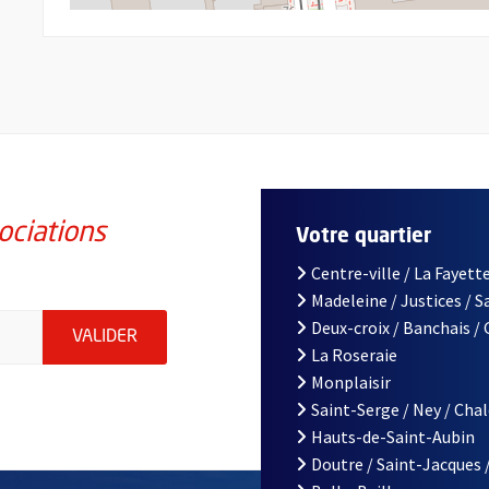
ociations
Votre quartier
Centre-ville / La Fayette
Madeleine / Justices / 
iations de la ville d'Angers, indiquez votre email (champ obligatoi
Deux-croix / Banchais /
ENVOYER MA DEMANDE D'INSCRIPTION À LA L
VALIDER
La Roseraie
Monplaisir
Saint-Serge / Ney / Cha
Hauts-de-Saint-Aubin
Doutre / Saint-Jacques 