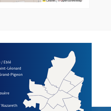
Leaflet
|
©
OpenStreetMap
 / Eblé
Saint-Léonard
re)
 Grand-Pigeon
ETTRE D'INFORMATION DES ASSOCIATIONS DE LA VILLE D'ANG
louère
/ Nazareth