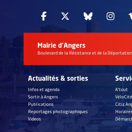
Facebook
, Ouvre une nouvelle fe
Twitter
, Ouvre une nouv
Bluesky
, Ouvre un
Inst
, Ou
Mairie d'Angers
Boulevard de la Résistance et de la Déportati
Actualités & sorties
Serv
Infos et agenda
A'tout
Sortir à Angers
VéloCit
Publications
Citiz An
Reportages photographiques
Horaires
, Ouvre une nouvelle fenêtre
Videos
Démarch