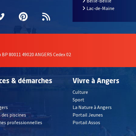
Belle-Beille
Lac-de-Maine
nêtre
elle fenêtre
e nouvelle fenêtre
agram
vre une nouvelle fenêtre
Vimeo
, Ouvre une nouvelle fenêtre
Pinterest
, Ouvre une nouvelle fenêtre
Flux RSS
on BP 80011 49020 ANGERS Cedex 02
ices & démarches
Vivre à Angers
Culture
é
Sport
, Ouvre une nouvelle fenêtre
gers
La Nature à Angers
 des piscines
Portail Jeunes
es professionnelles
Portail Assos