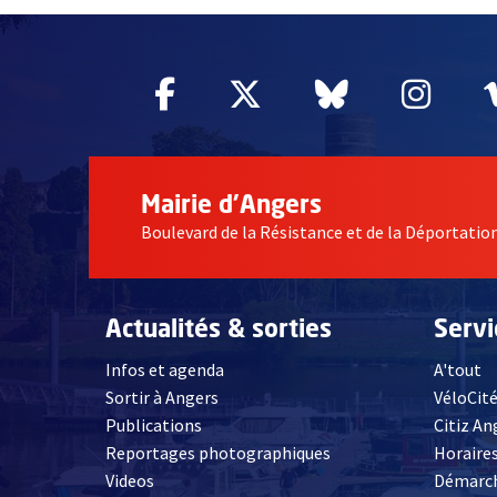
Facebook
, Ouvre une nouvelle fe
Twitter
, Ouvre une nouv
Bluesky
, Ouvre un
Inst
, Ou
Mairie d'Angers
Boulevard de la Résistance et de la Déportati
Actualités & sorties
Serv
Infos et agenda
A'tout
Sortir à Angers
VéloCit
Publications
Citiz An
Reportages photographiques
Horaires
, Ouvre une nouvelle fenêtre
Videos
Démarch