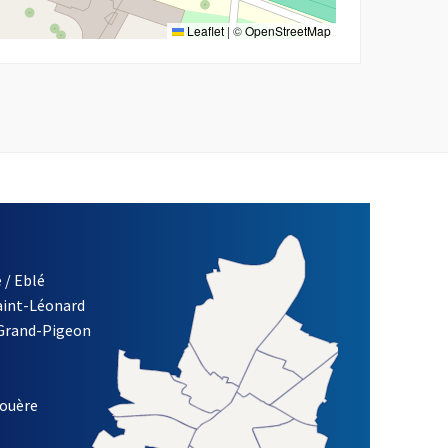
Leaflet
|
©
OpenStreetMap
 / Eblé
Saint-Léonard
re)
 Grand-Pigeon
ETTRE D'INFORMATION DES ASSOCIATIONS DE LA VILLE D'ANG
louère