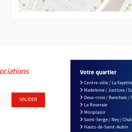
ociations
Votre quartier
Centre-ville / La Fayette
Madeleine / Justices / 
iations de la ville d'Angers, indiquez votre email (champ obligatoi
Deux-croix / Banchais /
ENVOYER MA DEMANDE D'INSCRIPTION À LA L
VALIDER
La Roseraie
Monplaisir
Saint-Serge / Ney / Cha
Hauts-de-Saint-Aubin