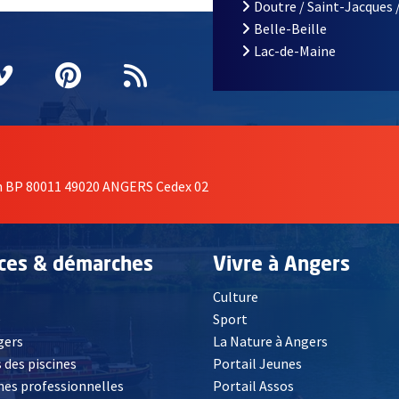
Doutre / Saint-Jacques 
Belle-Beille
Lac-de-Maine
nêtre
elle fenêtre
e nouvelle fenêtre
agram
vre une nouvelle fenêtre
Vimeo
, Ouvre une nouvelle fenêtre
Pinterest
, Ouvre une nouvelle fenêtre
Flux RSS
on BP 80011 49020 ANGERS Cedex 02
ices & démarches
Vivre à Angers
Culture
é
Sport
, Ouvre une nouvelle fenêtre
gers
La Nature à Angers
 des piscines
Portail Jeunes
es professionnelles
Portail Assos