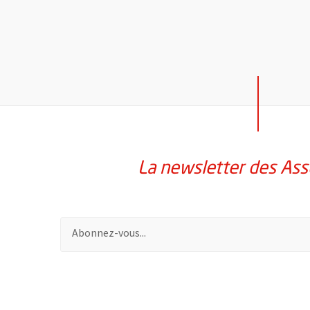
La newsletter des Ass
Pour vous inscrire à la lettre d'information des assoc
51985