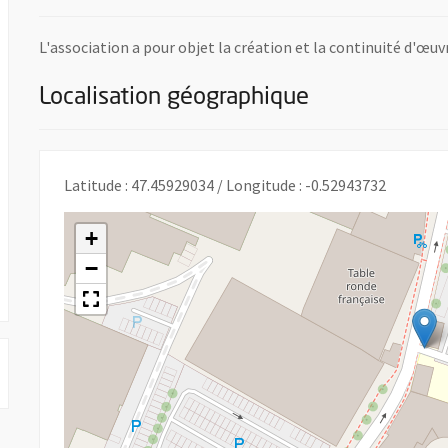
L'association a pour objet la création et la continuité d'œu
Localisation géographique
lle fenêtre
Latitude : 47.45929034 / Longitude : -0.52943732
+
−
 UNE NOUVELLE FENÊTRE