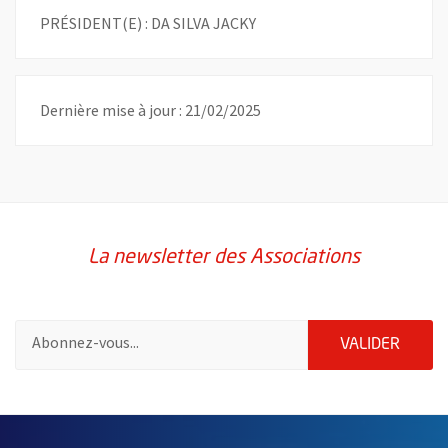
PRÉSIDENT(E) : DA SILVA JACKY
Dernière mise à jour : 21/02/2025
La newsletter des Associations
Pour vous inscrire à la lettre d'information des associations de 
ENVOY
VALIDER
51985