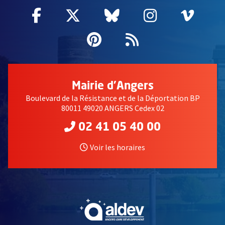
Facebook
, Ouvre une nouvelle fenêtre
Twitter
, Ouvre une nouvelle fe
Bluesky
, Ouvre une nouv
Instagram
, Ouvre un
Vime
, Ouv
Pinterest
, Ouvre une nouvell
Flux RSS
Mairie d'Angers
Boulevard de la Résistance et de la Déportation BP
80011 49020 ANGERS Cedex 02
02 41 05 40 00
Voir les horaires
, Ouvre une nouvelle fe