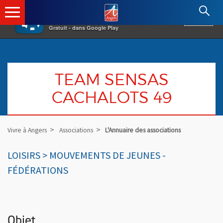
×
Angers.fr : Retour à l'accueil
AF
Vivre à Angers
VOIR
Ville d'Angers
Gratuit - dans Google Play
TEAM SENSAS
CACHALOTS 49
Vivre à Angers
Associations
L'Annuaire des associations
LOISIRS > MOUVEMENTS DE JEUNES -
FÉDÉRATIONS
Objet