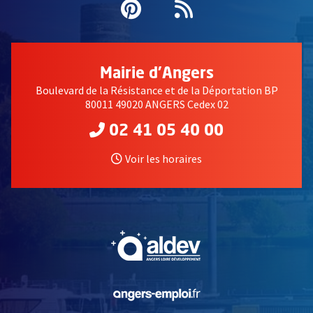
Pinterest
, Ouvre une nouvell
Flux RSS
Mairie d'Angers
Boulevard de la Résistance et de la Déportation BP
80011 49020 ANGERS Cedex 02
02 41 05 40 00
Voir les horaires
, Ouvre une nouvelle fe
, Ouvre une nouvelle fe