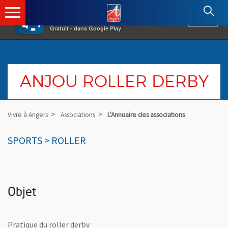
×
Angers.fr : Retour à l'accueil
AF
Vivre à Angers
VOIR
Ville d'Angers
Gratuit - dans Google Play
ANJOU ROLLER DERBY
Vivre à Angers
Associations
L'Annuaire des associations
SPORTS > ROLLER
Objet
Pratique du roller derby