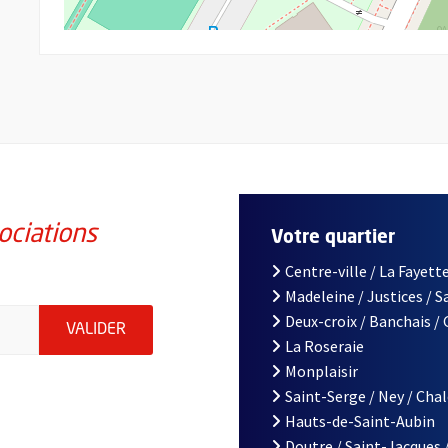
ociations
Votre quartier
Centre-ville / La Fayette
Madeleine / Justices / 
iations de la ville d'Angers, indiquez votre email (champ obligatoi
Deux-croix / Banchais /
ENVOYER MA DEMANDE D'INSCRIPTION À LA L
VALIDER
La Roseraie
Monplaisir
Saint-Serge / Ney / Cha
Hauts-de-Saint-Aubin
Doutre / Saint-Jacques 