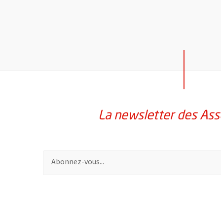
La newsletter des Ass
Pour vous inscrire à la lettre d'information des assoc
51985