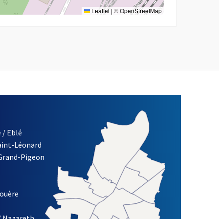
Leaflet
|
©
OpenStreetMap
 / Eblé
Saint-Léonard
re)
 Grand-Pigeon
ETTRE D'INFORMATION DES ASSOCIATIONS DE LA VILLE D'ANG
louère
/ Nazareth