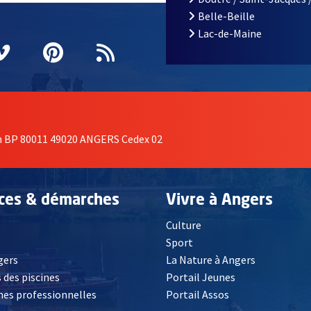
Belle-Beille
Lac-de-Maine
nêtre
elle fenêtre
e nouvelle fenêtre
agram
vre une nouvelle fenêtre
Vimeo
, Ouvre une nouvelle fenêtre
Pinterest
, Ouvre une nouvelle fenêtre
Flux RSS
on BP 80011 49020 ANGERS Cedex 02
ices & démarches
Vivre à Angers
Culture
é
Sport
, Ouvre une nouvelle fenêtre
gers
La Nature à Angers
 des piscines
Portail Jeunes
es professionnelles
Portail Assos