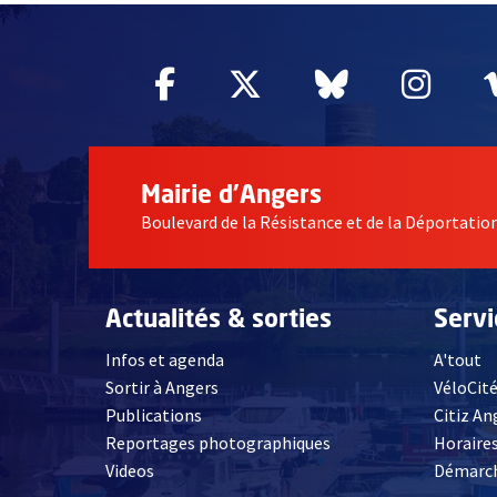
Facebook
, Ouvre une nouvelle fe
Twitter
, Ouvre une nouv
Bluesky
, Ouvre un
Inst
, Ou
Mairie d'Angers
Boulevard de la Résistance et de la Déportati
Actualités & sorties
Serv
Infos et agenda
A'tout
Sortir à Angers
VéloCit
Publications
Citiz An
Reportages photographiques
Horaires
, Ouvre une nouvelle fenêtre
Videos
Démarch