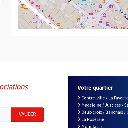
ociations
Votre quartier
Centre-ville / La Fayette
Madeleine / Justices / 
iations de la ville d'Angers, indiquez votre email (champ obligatoi
Deux-croix / Banchais /
ENVOYER MA DEMANDE D'INSCRIPTION À LA L
VALIDER
La Roseraie
Monplaisir