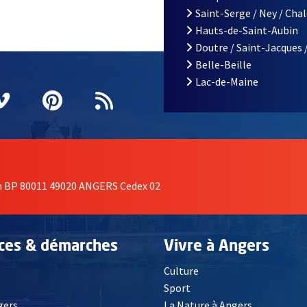
Saint-Serge / Ney / Cha
Hauts-de-Saint-Aubin
Doutre / Saint-Jacques 
Belle-Beille
Lac-de-Maine
nêtre
elle fenêtre
e nouvelle fenêtre
agram
vre une nouvelle fenêtre
Vimeo
, Ouvre une nouvelle fenêtre
Pinterest
, Ouvre une nouvelle fenêtre
Flux RSS
on BP 80011 49020 ANGERS Cedex 02
ices & démarches
Vivre à Angers
Culture
é
Sport
, Ouvre une nouvelle fenêtre
gers
La Nature à Angers