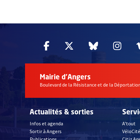
51985
Facebook
, Ouvre une nouvelle fe
Twitter
, Ouvre une nouv
Bluesky
, Ouvre un
Inst
, Ou
Mairie d'Angers
Boulevard de la Résistance et de la Déportati
Actualités & sorties
Serv
Infos et agenda
A'tout
Sortir à Angers
VéloCit
Publications
Citiz An