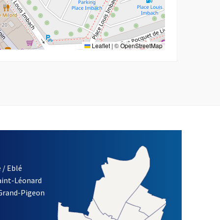
Leaflet
|
©
OpenStreetMap
 / Eblé
Saint-Léonard
re)
 Grand-Pigeon
ETTRE D'INFORMATION DES ASSOCIATIONS DE LA VILLE D'ANG