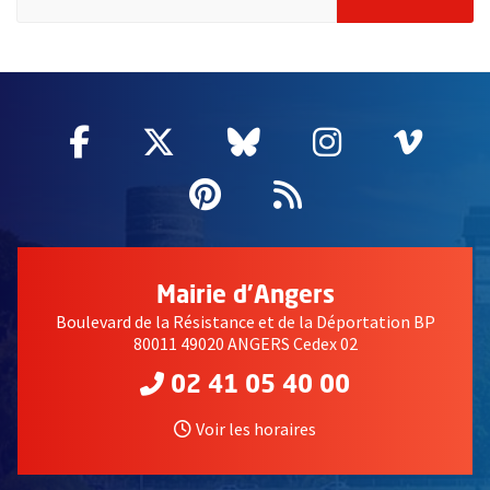
51985
Facebook
, Ouvre une nouvelle fenêtre
Twitter
, Ouvre une nouvelle fe
Bluesky
, Ouvre une nouv
Instagram
, Ouvre un
Vime
, Ouv
Pinterest
, Ouvre une nouvell
Flux RSS
Mairie d'Angers
Boulevard de la Résistance et de la Déportation BP
80011 49020 ANGERS Cedex 02
02 41 05 40 00
Voir les horaires