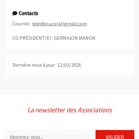
Contacts
, Ouvre une nouvelle fen
Courriel :
bdedbe.uco(at)gmail.com
CO PRÉSIDENT(E) : GERNIGON MANON
Dernière mise à jour : 12/02/2026
La newsletter des Associations
Pour vous inscrire à la lettre d'information des associations de 
ENVOY
VALIDER