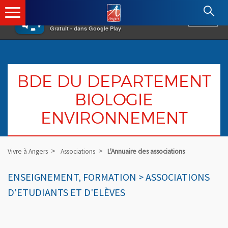
×
Angers.fr : Retour à l'accueil
AF
Vivre à Angers
VOIR
Ville d'Angers
Gratuit - dans Google Play
BDE DU DEPARTEMENT
BIOLOGIE
ENVIRONNEMENT
Vivre à Angers
Associations
L'Annuaire des associations
ENSEIGNEMENT, FORMATION > ASSOCIATIONS
D'ETUDIANTS ET D'ELÈVES