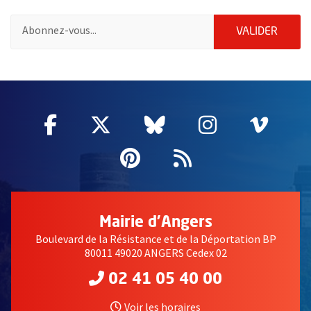
Pour vous inscrire à la lettre d'information des associations de 
ENVOY
VALIDER
51985
Facebook
, Ouvre une nouvelle fenêtre
Twitter
, Ouvre une nouvelle fe
Bluesky
, Ouvre une nouv
Instagram
, Ouvre un
Vime
, Ouv
Pinterest
, Ouvre une nouvell
Flux RSS
Mairie d'Angers
Boulevard de la Résistance et de la Déportation BP
80011 49020 ANGERS Cedex 02
02 41 05 40 00
Voir les horaires