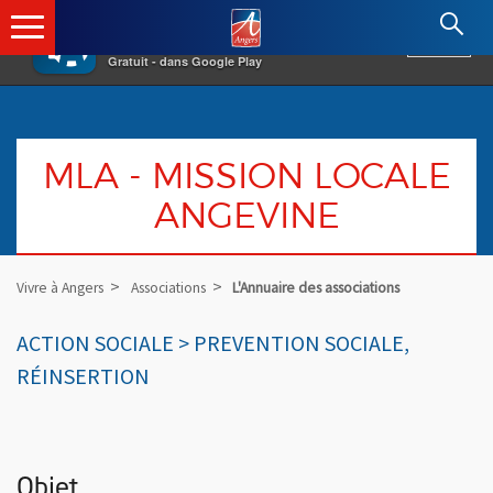
×
Angers.fr : Retour à l'accueil
AF
Vivre à Angers
VOIR
Ville d'Angers
Gratuit - dans Google Play
MLA - MISSION LOCALE
ANGEVINE
Vivre à Angers
Associations
L'Annuaire des associations
ACTION SOCIALE > PREVENTION SOCIALE,
RÉINSERTION
Objet