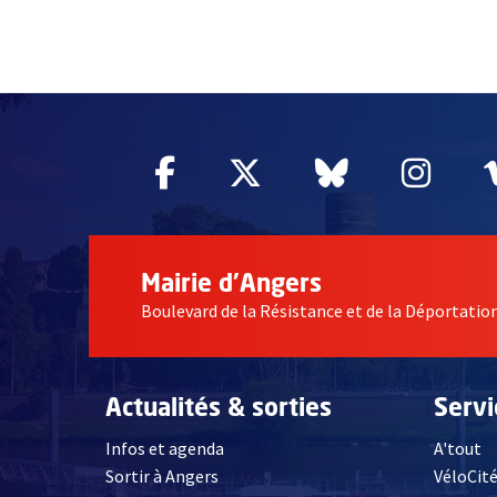
51985
Facebook
, Ouvre une nouvelle fe
Twitter
, Ouvre une nouv
Bluesky
, Ouvre un
Inst
, Ou
Mairie d'Angers
Boulevard de la Résistance et de la Déportati
Actualités & sorties
Serv
Infos et agenda
A'tout
Sortir à Angers
VéloCit