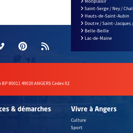
Monplaisir
Saint-Serge / Ney / Cha
Hauts-de-Saint-Aubin
Doutre / Saint-Jacques 
Belle-Beille
Lac-de-Maine
nêtre
elle fenêtre
e nouvelle fenêtre
agram
vre une nouvelle fenêtre
Vimeo
, Ouvre une nouvelle fenêtre
Pinterest
, Ouvre une nouvelle fenêtre
Flux RSS
on BP 80011 49020 ANGERS Cedex 02
ices & démarches
Vivre à Angers
Culture
é
Sport