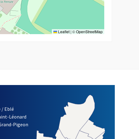
Leaflet
|
©
OpenStreetMap
 / Eblé
Saint-Léonard
re)
 Grand-Pigeon
ETTRE D'INFORMATION DES ASSOCIATIONS DE LA VILLE D'ANG