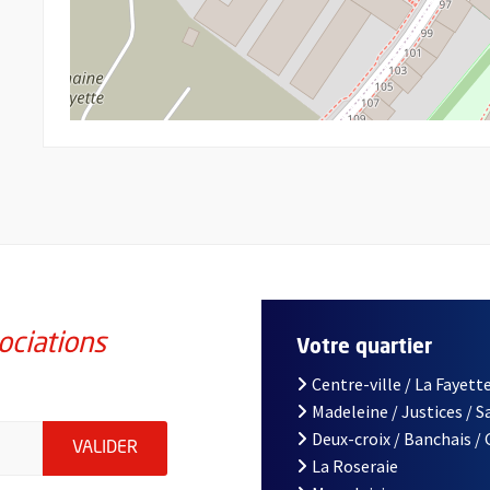
ociations
Votre quartier
Centre-ville / La Fayette
Madeleine / Justices / 
iations de la ville d'Angers, indiquez votre email (champ obligatoi
Deux-croix / Banchais /
ENVOYER MA DEMANDE D'INSCRIPTION À LA L
VALIDER
La Roseraie