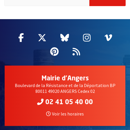
51985
Facebook
, Ouvre une nouvelle fenêtre
Twitter
, Ouvre une nouvelle fe
Bluesky
, Ouvre une nouv
Instagram
, Ouvre un
Vime
, Ouv
Pinterest
, Ouvre une nouvell
Flux RSS
Mairie d'Angers
Boulevard de la Résistance et de la Déportation BP
80011 49020 ANGERS Cedex 02
02 41 05 40 00
Voir les horaires