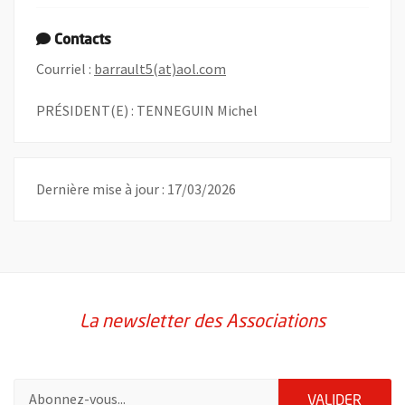
Contacts
, Ouvre une nouvelle fenêtre
Courriel :
barrault5(at)aol.com
PRÉSIDENT(E) : TENNEGUIN Michel
Dernière mise à jour : 17/03/2026
La newsletter des Associations
Pour vous inscrire à la lettre d'information des associations de 
ENVOY
VALIDER