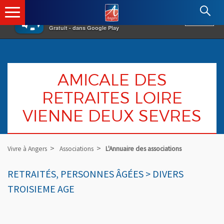
×
Angers.fr : Retour à l'accueil
AF
Vivre à Angers
VOIR
Ville d'Angers
Gratuit - dans Google Play
AMICALE DES
RETRAITES LOIRE
VIENNE DEUX SEVRES
Vivre à Angers
Associations
L'Annuaire des associations
RETRAITÉS, PERSONNES ÂGÉES > DIVERS
TROISIEME AGE