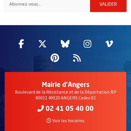
Pour vous inscrire à la lettre d'information des associations de 
ENVOY
VALIDER
51985
Facebook
, Ouvre une nouvelle fenêtre
Twitter
, Ouvre une nouvelle fe
Bluesky
, Ouvre une nouv
Instagram
, Ouvre un
Vime
, Ouv
Pinterest
, Ouvre une nouvell
Flux RSS
Mairie d'Angers
Boulevard de la Résistance et de la Déportation BP
80011 49020 ANGERS Cedex 02
02 41 05 40 00
Voir les horaires