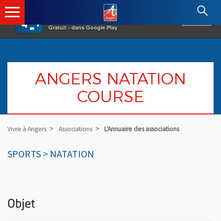
×
Angers.fr : Retour à l'accueil
AF
Vivre à Angers
VOIR
Ville d'Angers
Gratuit - dans Google Play
ANGERS NATATION
COURSE
Vivre à Angers
Associations
L'Annuaire des associations
SPORTS > NATATION
Objet