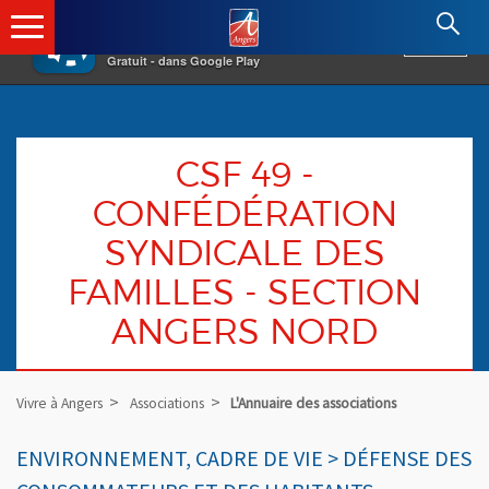
×
Angers.fr : Retour à l'accueil
AF
Vivre à Angers
VOIR
Ville d'Angers
Gratuit - dans Google Play
CSF 49 -
CONFÉDÉRATION
SYNDICALE DES
FAMILLES - SECTION
ANGERS NORD
Vivre à Angers
Associations
L'Annuaire des associations
ENVIRONNEMENT, CADRE DE VIE > DÉFENSE DES