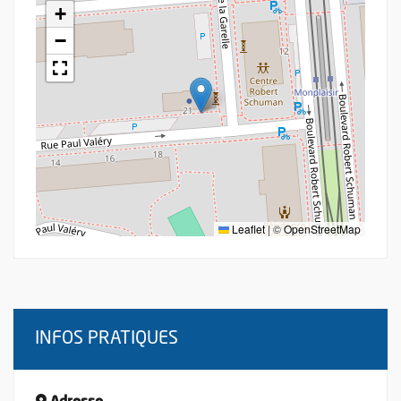
+
−
Leaflet
|
©
OpenStreetMap
INFOS PRATIQUES