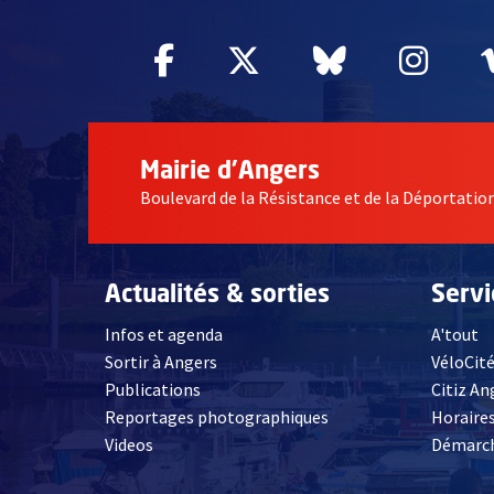
Facebook
, Ouvre une nouvelle fe
Twitter
, Ouvre une nouv
Bluesky
, Ouvre un
Inst
, Ou
Mairie d'Angers
Boulevard de la Résistance et de la Déportati
Actualités & sorties
Serv
Infos et agenda
A'tout
Sortir à Angers
VéloCit
Publications
Citiz An
Reportages photographiques
Horaires
, Ouvre une nouvelle fenêtre
Videos
Démarch