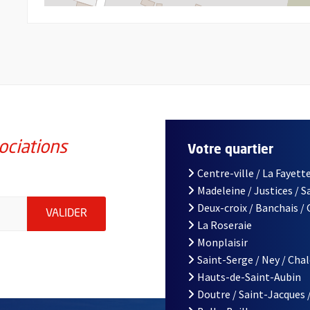
ociations
Votre quartier
Centre-ville / La Fayette
Madeleine / Justices / 
iations de la ville d'Angers, indiquez votre email (champ obligatoi
Deux-croix / Banchais /
ENVOYER MA DEMANDE D'INSCRIPTION À LA L
VALIDER
La Roseraie
Monplaisir
Saint-Serge / Ney / Cha
Hauts-de-Saint-Aubin
Doutre / Saint-Jacques 