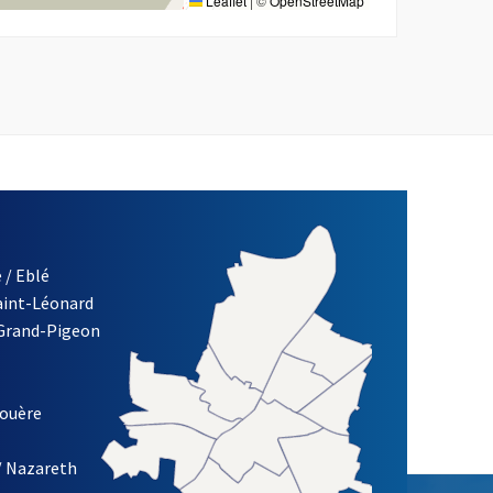
Leaflet
|
©
OpenStreetMap
 / Eblé
Saint-Léonard
re)
 Grand-Pigeon
ETTRE D'INFORMATION DES ASSOCIATIONS DE LA VILLE D'ANG
louère
/ Nazareth