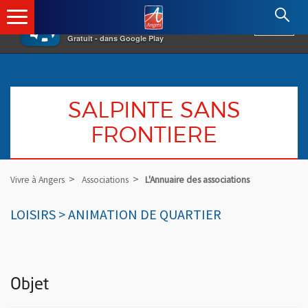
×
Angers.fr : Retour à l'accueil
AF
Vivre à Angers
VOIR
Ville d'Angers
Gratuit - dans Google Play
SALPINTE SANS
FRONTIERE
Vivre à Angers
Associations
L'Annuaire des associations
LOISIRS > ANIMATION DE QUARTIER
Objet