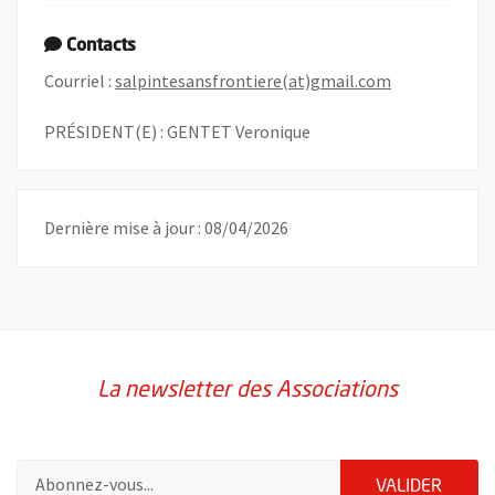
Contacts
, Ouvre une n
Courriel :
salpintesansfrontiere(at)gmail.com
PRÉSIDENT(E) : GENTET Veronique
Dernière mise à jour : 08/04/2026
La newsletter des Associations
Pour vous inscrire à la lettre d'information des associations de 
ENVOY
VALIDER