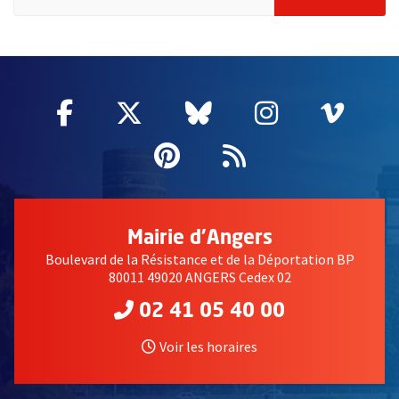
51985
Facebook
, Ouvre une nouvelle fenêtre
Twitter
, Ouvre une nouvelle fe
Bluesky
, Ouvre une nouv
Instagram
, Ouvre un
Vime
, Ouv
Pinterest
, Ouvre une nouvell
Flux RSS
Mairie d'Angers
Boulevard de la Résistance et de la Déportation BP
80011 49020 ANGERS Cedex 02
02 41 05 40 00
Voir les horaires