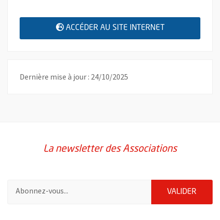
, OUVRE UNE N
ACCÉDER AU SITE INTERNET
Dernière mise à jour : 24/10/2025
La newsletter des Associations
Pour vous inscrire à la lettre d'information des associations de 
ENVOY
VALIDER
51985