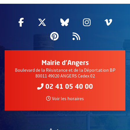
Facebook
, Ouvre une nouvelle fenêtre
Twitter
, Ouvre une nouvelle fe
Bluesky
, Ouvre une nouv
Instagram
, Ouvre un
Vime
, Ouv
Pinterest
, Ouvre une nouvell
Flux RSS
Mairie d'Angers
Boulevard de la Résistance et de la Déportation BP
80011 49020 ANGERS Cedex 02
02 41 05 40 00
Voir les horaires