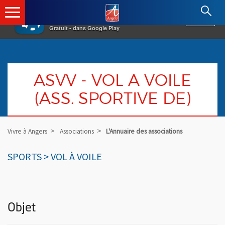
×
Angers.fr : Retour à l'accueil
AF
Vivre à Angers
VOIR
Ville d'Angers
Gratuit - dans Google Play
ASVV - VOL A VOILE
(ASS. SPORTIVE DE)
Vivre à Angers
Associations
L'Annuaire des associations
SPORTS > VOL À VOILE
Objet