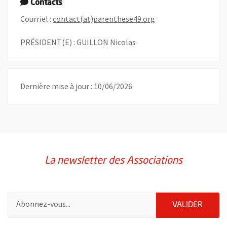
Contacts
, Ouvre une nouvelle
Courriel :
contact(at)parenthese49.org
PRÉSIDENT(E) : GUILLON Nicolas
Dernière mise à jour : 10/06/2026
La newsletter des Associations
Pour vous inscrire à la lettre d'information des associations de 
ENVOY
VALIDER