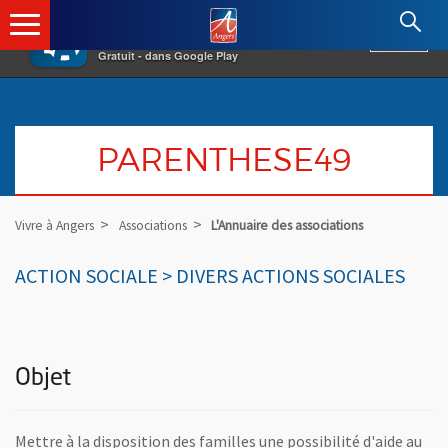
×
Angers.fr : Retour à l'accueil
AF
Vivre à Angers
VOIR
Ville d'Angers
Gratuit - dans Google Play
PARENTHESE49
Vivre à Angers
Associations
L'Annuaire des associations
ACTION SOCIALE > DIVERS ACTIONS SOCIALES
Objet
Mettre à la disposition des familles une possibilité d'aide au