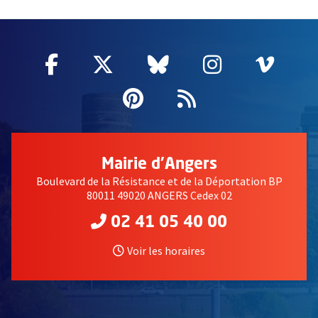
51985
Facebook
, Ouvre une nouvelle fenêtre
Twitter
, Ouvre une nouvelle fe
Bluesky
, Ouvre une nouv
Instagram
, Ouvre un
Vime
, Ouv
Pinterest
, Ouvre une nouvell
Flux RSS
Mairie d'Angers
Boulevard de la Résistance et de la Déportation BP
80011 49020 ANGERS Cedex 02
02 41 05 40 00
Voir les horaires